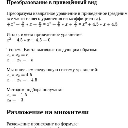
Преобразование в приведённый вид
Преобразуем квадратное уравнение в приведенное (разделим
все части нашего уравнения на коэффициент
a
):
a
a
x
2
+
b
a
∗
x
+
c
a
x
2
+
9
2
∗
x
+
9
2
x
2
+
4.5
∗
x
+
4.5
=
=
Итого, имеем приведенное уравнение:
x
2
+
4.5
∗
x
+
4.5
=
0
Теорема Виета выглядит следующим образом:
x
1
∗
x
2
=
c
x
1
+
x
2
=
−
b
Мы получаем следующую систему уравнений:
x
1
∗
x
2
=
4.5
x
1
+
x
2
=
−
4.5
Методом подбора получаем:
x
1
=
−
1.5
x
2
=
−
3
Разложение на множители
Разложение происходит по формуле:
a
∗
(
x
−
x
1
)
∗
(
x
−
x
2
)
=
0