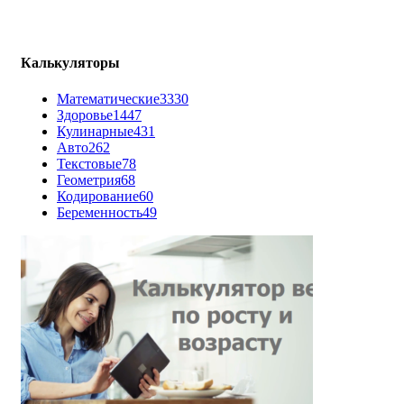
Калькуляторы
Математические
3330
Здоровье
1447
Кулинарные
431
Авто
262
Текстовые
78
Геометрия
68
Кодирование
60
Беременность
49