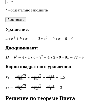
* - обязательно заполнить
Рассчитать
Уравнение:
a
∗
x
2
+
b
∗
x
+
c
2
∗
x
2
+
9
∗
x
+
9
=
= 0
Дискриминант:
D
=
b
2
−
4
∗
a
∗
c
9
2
−
4
∗
2
∗
9
81
−
72
=
=
= 9
Корни квадратного уравнения:
x
1
=
−
b
+
D
2
∗
a
−
9
+
9
2
∗
2
−
9
+
3
4
=
=
= -1.5
x
2
=
−
b
−
D
2
∗
a
−
9
−
9
2
∗
2
−
9
−
3
4
=
=
= -3
Решение по теореме Виета