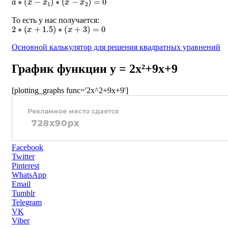
То есть у нас получается:
2
∗
(
x
+
1.5
)
∗
(
x
+
3
)
=
0
Основной калькулятор для решения квадратных уравнений
График функции y = 2x²+9x+9
[plotting_graphs func='2x^2+9x+9']
Facebook
Twitter
Pinterest
WhatsApp
Email
Tumblr
Telegram
VK
Viber