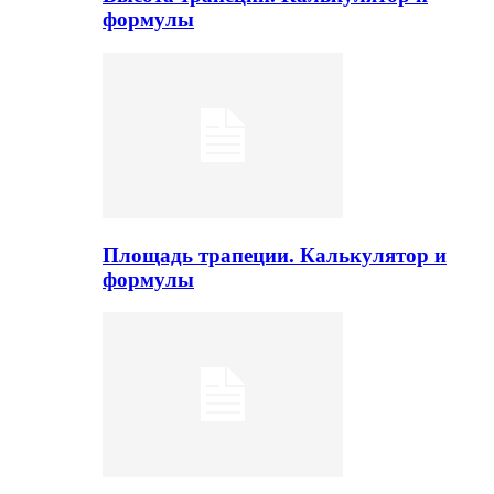
формулы
Площадь трапеции. Калькулятор и
формулы