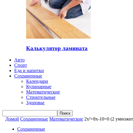
Калькулятор ламината
Авто
Спорт
Еда и напитки
Сохраненные
Календари
Кулинарные
Математические
Строительные
Здоровье
Домой
Сохраненные
Математические
2x²+8x-10=0 (2 умножит
Сохраненные