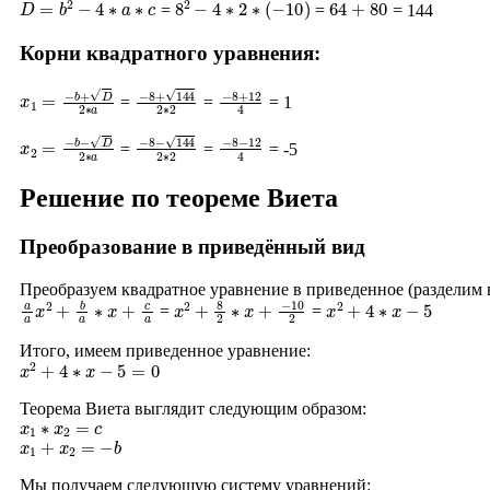
=
=
= 144
Корни квадратного уравнения:
x
1
=
−
b
+
D
2
∗
a
−
8
+
144
2
∗
−
2
8
+
12
4
=
=
= 1
x
2
=
−
b
−
D
2
∗
a
−
8
−
144
2
∗
−
2
8
−
12
4
=
=
= -5
Решение по теореме Виета
Преобразование в приведённый вид
Преобразуем квадратное уравнение в приведенное (разделим
a
a
x
2
+
b
a
∗
x
+
c
a
x
2
+
8
2
∗
x
+
−
10
2
x
2
+
4
∗
x
−
5
=
=
Итого, имеем приведенное уравнение:
x
2
+
4
∗
x
−
5
=
0
Теорема Виета выглядит следующим образом:
x
1
∗
x
2
=
c
x
1
+
x
2
=
−
b
Мы получаем следующую систему уравнений: