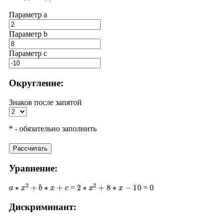
Параметр a
Параметр b
Параметр с
Округление:
Знаков после запятой
* - обязательно заполнить
Рассчитать
Уравнение:
a
∗
x
2
+
b
∗
x
+
c
2
∗
x
2
+
8
∗
x
−
10
=
= 0
Дискриминант:
D
=
b
2
−
4
∗
a
∗
c
8
2
−
4
∗
2
∗
(
−
10
)
64
+
80