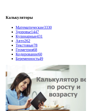
Калькуляторы
Математические
3330
Здоровье
1447
Кулинарные
431
Авто
262
Текстовые
78
Геометрия
68
Кодирование
60
Беременность
49