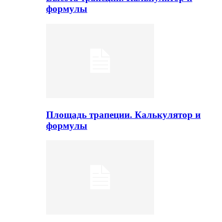
формулы
Площадь трапеции. Калькулятор и
формулы