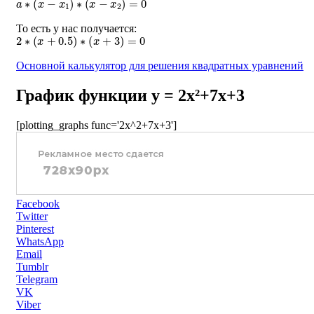
То есть у нас получается:
2
∗
(
x
+
0.5
)
∗
(
x
+
3
)
=
0
Основной калькулятор для решения квадратных уравнений
График функции y = 2x²+7x+3
[plotting_graphs func='2x^2+7x+3']
Facebook
Twitter
Pinterest
WhatsApp
Email
Tumblr
Telegram
VK
Viber