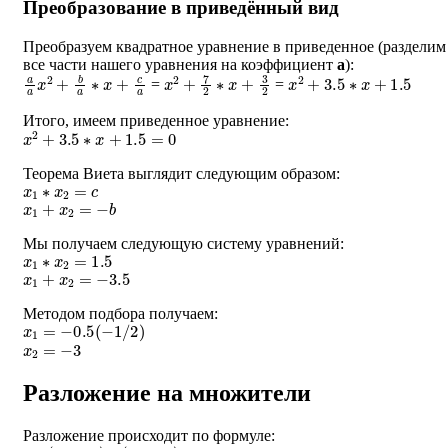
Преобразование в приведённый вид
Преобразуем квадратное уравнение в приведенное (разделим
все части нашего уравнения на коэффициент
a
):
a
a
x
2
+
b
a
∗
x
+
c
a
x
2
+
7
2
∗
x
+
3
2
x
2
+
3.5
∗
x
+
1.5
=
=
Итого, имеем приведенное уравнение:
x
2
+
3.5
∗
x
+
1.5
=
0
Теорема Виета выглядит следующим образом:
x
1
∗
x
2
=
c
x
1
+
x
2
=
−
b
Мы получаем следующую систему уравнений:
x
1
∗
x
2
=
1.5
x
1
+
x
2
=
−
3.5
Методом подбора получаем:
x
1
=
−
0.5
(
−
1
/
2
)
x
2
=
−
3
Разложение на множители
Разложение происходит по формуле:
a
∗
(
x
−
x
1
)
∗
(
x
−
x
2
)
=
0