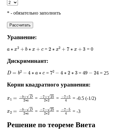
* - обязательно заполнить
Рассчитать
Уравнение:
a
∗
x
2
+
b
∗
x
+
c
2
∗
x
2
+
7
∗
x
+
3
=
= 0
Дискриминант:
D
=
b
2
−
4
∗
a
∗
c
7
2
−
4
∗
2
∗
3
49
−
24
=
=
= 25
Корни квадратного уравнения:
x
1
=
−
b
+
D
2
∗
a
−
7
+
25
2
∗
2
−
7
+
5
4
=
=
= -0.5 (-1/2)
x
2
=
−
b
−
D
2
∗
a
−
7
−
25
2
∗
2
−
7
−
5
4
=
=
= -3
Решение по теореме Виета