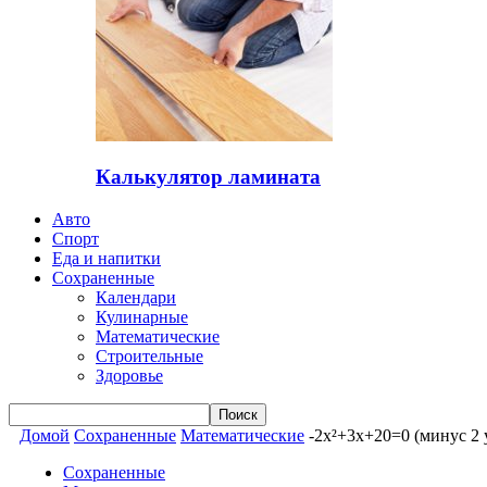
Калькулятор ламината
Авто
Спорт
Еда и напитки
Сохраненные
Календари
Кулинарные
Математические
Строительные
Здоровье
Домой
Сохраненные
Математические
-2x²+3x+20=0 (минус 2 
Сохраненные