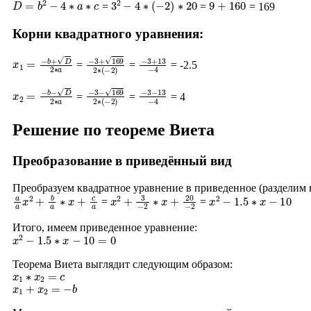
=
=
= 169
Корни квадратного уравнения:
x
1
=
−
b
+
D
2
∗
a
−
3
+
169
2
∗
−
(
−
3
2
+
)
13
−
4
=
=
= -2.5
x
2
=
−
b
−
D
2
∗
a
−
3
−
169
2
∗
−
(
−
3
2
−
)
13
−
4
=
=
= 4
Решение по теореме Виета
Преобразование в приведённый вид
Преобразуем квадратное уравнение в приведенное (разделим
a
a
x
2
+
b
a
∗
x
+
c
a
x
2
+
3
−
2
∗
x
+
20
−
2
x
2
−
1.5
∗
x
−
10
=
=
Итого, имеем приведенное уравнение:
x
2
−
1.5
∗
x
−
10
=
0
Теорема Виета выглядит следующим образом:
x
1
∗
x
2
=
c
x
1
+
x
2
=
−
b