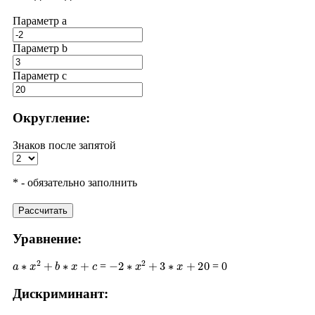
Параметр a
Параметр b
Параметр с
Округление:
Знаков после запятой
* - обязательно заполнить
Рассчитать
Уравнение:
a
∗
x
2
+
b
∗
x
+
c
−
2
∗
x
2
+
3
∗
x
+
20
=
= 0
Дискриминант:
D
=
b
2
−
4
∗
a
∗
c
3
2
−
4
∗
(
−
2
)
∗
20
9
+
160