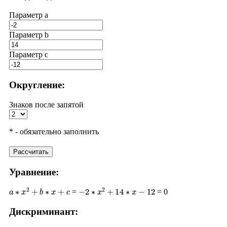
Параметр a
Параметр b
Параметр с
Округление:
Знаков после запятой
* - обязательно заполнить
Рассчитать
Уравнение:
a
∗
x
2
+
b
∗
x
+
c
−
2
∗
x
2
+
14
∗
x
−
12
=
= 0
Дискриминант: