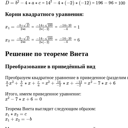
D
=
b
2
−
4
∗
a
∗
c
14
2
−
4
∗
(
−
2
)
∗
(
−
12
)
196
−
96
=
=
= 100
Корни квадратного уравнения:
x
1
=
−
b
+
D
2
∗
a
−
14
+
100
2
∗
−
(
14
−
2
+
)
10
−
4
=
=
= 1
x
2
=
−
b
−
D
2
∗
a
−
14
−
100
2
∗
−
(
14
−
2
−
)
10
−
4
=
=
= 6
Решение по теореме Виета
Преобразование в приведённый вид
Преобразуем квадратное уравнение в приведенное (разделим
a
a
x
2
+
b
a
∗
x
+
c
a
x
−
2
12
+
14
−
2
−
2
∗
x
+
x
2
−
7
∗
x
+
6
=
=
Итого, имеем приведенное уравнение:
x
2
−
7
∗
x
+
6
=
0
Теорема Виета выглядит следующим образом:
x
1
∗
x
2
=
c
x
1
+
x
2
=
−
b