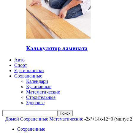
Калькулятор ламината
Авто
Спорт
Еда и напитки
Сохраненные
Календари
Кулинарные
Математические
Строительные
Здоровье
Домой
Сохраненные
Математические
-2x²+14x-12=0 (минус 2
Сохраненные