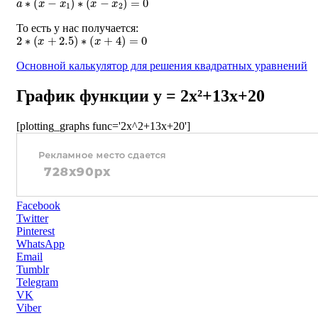
То есть у нас получается:
2
∗
(
x
+
2.5
)
∗
(
x
+
4
)
=
0
Основной калькулятор для решения квадратных уравнений
График функции y = 2x²+13x+20
[plotting_graphs func='2x^2+13x+20']
Facebook
Twitter
Pinterest
WhatsApp
Email
Tumblr
Telegram
VK
Viber