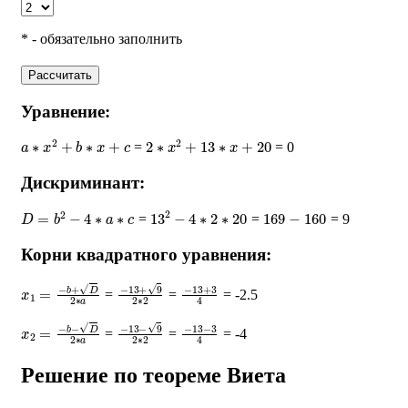
* - обязательно заполнить
Рассчитать
Уравнение:
a
∗
x
2
+
b
∗
x
+
c
2
∗
x
2
+
13
∗
x
+
20
=
= 0
Дискриминант:
D
=
b
2
−
4
∗
a
∗
c
13
2
−
4
∗
2
∗
20
169
−
160
=
=
= 9
Корни квадратного уравнения:
x
1
=
−
b
+
D
2
∗
a
−
13
+
9
2
∗
2
−
13
+
3
4
=
=
= -2.5
x
2
=
−
b
−
D
2
∗
a
−
13
−
9
2
∗
2
−
13
−
3
4
=
=
= -4
Решение по теореме Виета