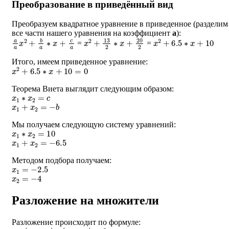
Преобразование в приведённый вид
Преобразуем квадратное уравнение в приведенное (разделим
все части нашего уравнения на коэффициент
a
):
a
a
x
2
+
b
a
∗
x
+
c
a
x
2
+
13
2
∗
x
+
20
2
x
2
+
6.5
∗
x
+
10
=
=
Итого, имеем приведенное уравнение:
x
2
+
6.5
∗
x
+
10
=
0
Теорема Виета выглядит следующим образом:
x
1
∗
x
2
=
c
x
1
+
x
2
=
−
b
Мы получаем следующую систему уравнений:
x
1
∗
x
2
=
10
x
1
+
x
2
=
−
6.5
Методом подбора получаем:
x
1
=
−
2.5
x
2
=
−
4
Разложение на множители
Разложение происходит по формуле:
a
∗
(
x
−
x
1
)
∗
(
x
−
x
2
)
=
0