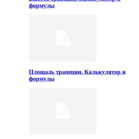
формулы
Площадь трапеции. Калькулятор и
формулы