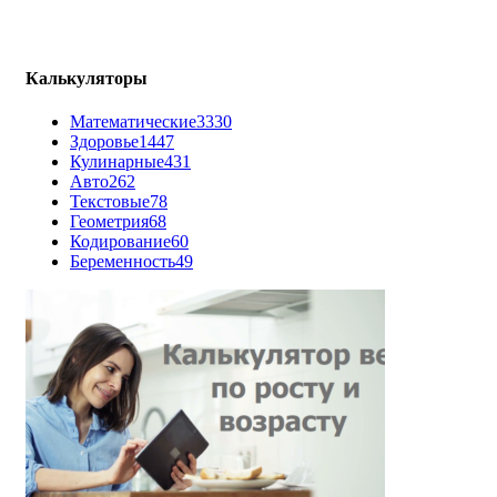
Калькуляторы
Математические
3330
Здоровье
1447
Кулинарные
431
Авто
262
Текстовые
78
Геометрия
68
Кодирование
60
Беременность
49