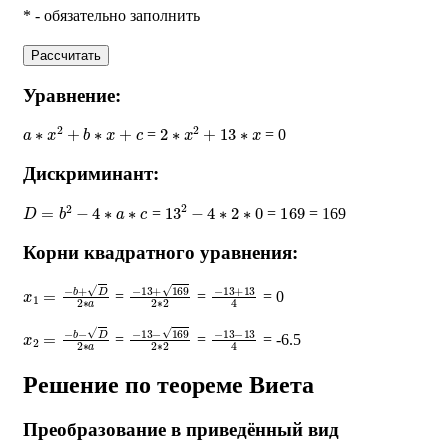
* - обязательно заполнить
Рассчитать
Уравнение:
a
∗
x
2
+
b
∗
x
+
c
2
∗
x
2
+
13
∗
x
=
= 0
Дискриминант:
D
=
b
2
−
4
∗
a
∗
c
13
2
−
4
∗
2
∗
0
169
=
=
= 169
Корни квадратного уравнения:
x
1
=
−
b
+
D
2
∗
a
−
13
+
169
2
∗
−
2
13
+
13
4
=
=
= 0
x
2
=
−
b
−
D
2
∗
a
−
13
−
169
2
∗
−
2
13
−
13
4
=
=
= -6.5
Решение по теореме Виета
Преобразование в приведённый вид