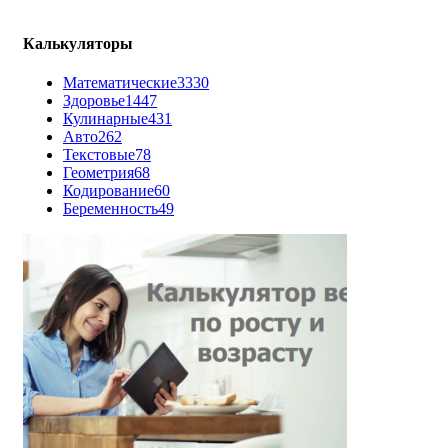
Калькуляторы
Математические
3330
Здоровье
1447
Кулинарные
431
Авто
262
Текстовые
78
Геометрия
68
Кодирование
60
Беременность
49