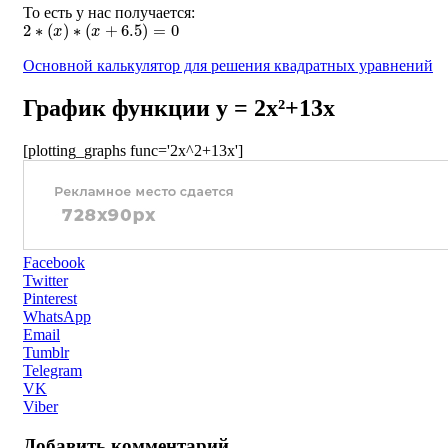
То есть у нас получается:
2
∗
(
x
)
∗
(
x
+
6.5
)
=
0
Основной калькулятор для решения квадратных уравнений
График функции y = 2x²+13x
[plotting_graphs func='2x^2+13x']
Facebook
Twitter
Pinterest
WhatsApp
Email
Tumblr
Telegram
VK
Viber
Добавить комментарий