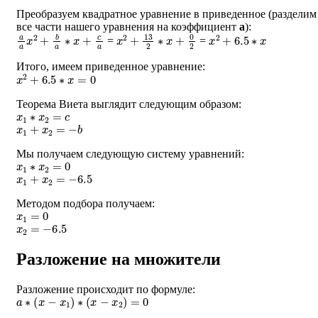
Преобразуем квадратное уравнение в приведенное (разделим
все части нашего уравнения на коэффициент
a
):
a
a
x
2
+
b
a
∗
x
+
c
a
x
2
+
13
2
∗
x
+
0
2
x
2
+
6.5
∗
x
=
=
Итого, имеем приведенное уравнение:
x
2
+
6.5
∗
x
=
0
Теорема Виета выглядит следующим образом:
x
1
∗
x
2
=
c
x
1
+
x
2
=
−
b
Мы получаем следующую систему уравнений:
x
1
∗
x
2
=
0
x
1
+
x
2
=
−
6.5
Методом подбора получаем:
x
1
=
0
x
2
=
−
6.5
Разложение на множители
Разложение происходит по формуле:
a
∗
(
x
−
x
1
)
∗
(
x
−
x
2
)
=
0