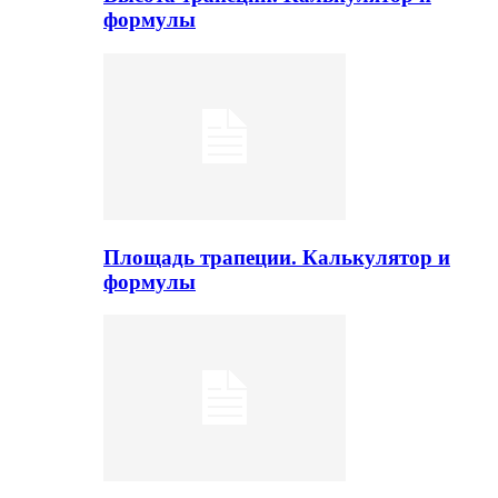
формулы
Площадь трапеции. Калькулятор и
формулы