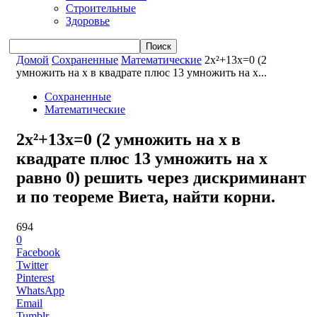
Строительные
Здоровье
Домой
Сохраненные
Математические
2x²+13x=0 (2
умножить на x в квадрате плюс 13 умножить на x...
Сохраненные
Математические
2x²+13x=0 (2 умножить на x в
квадрате плюс 13 умножить на x
равно 0) решить через дискриминант
и по теореме Виета, найти корни.
694
0
Facebook
Twitter
Pinterest
WhatsApp
Email
Tumblr