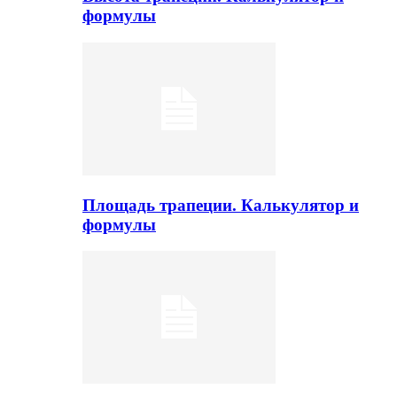
формулы
Площадь трапеции. Калькулятор и
формулы