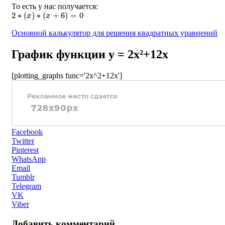
То есть у нас получается:
2
∗
(
x
)
∗
(
x
+
6
)
=
0
Основной калькулятор для решения квадратных уравнений
График функции y = 2x²+12x
[plotting_graphs func='2x^2+12x']
Facebook
Twitter
Pinterest
WhatsApp
Email
Tumblr
Telegram
VK
Viber
Добавить комментарий