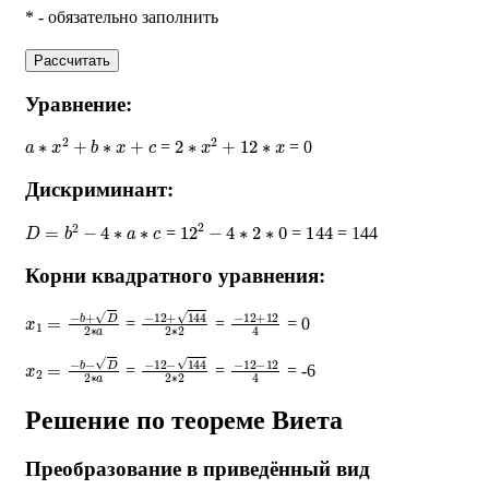
* - обязательно заполнить
Рассчитать
Уравнение:
a
∗
x
2
+
b
∗
x
+
c
2
∗
x
2
+
12
∗
x
=
= 0
Дискриминант:
D
=
b
2
−
4
∗
a
∗
c
12
2
−
4
∗
2
∗
0
144
=
=
= 144
Корни квадратного уравнения:
x
1
=
−
b
+
D
2
∗
a
−
12
+
144
2
∗
−
2
12
+
12
4
=
=
= 0
x
2
=
−
b
−
D
2
∗
a
−
12
−
144
2
∗
−
2
12
−
12
4
=
=
= -6
Решение по теореме Виета
Преобразование в приведённый вид