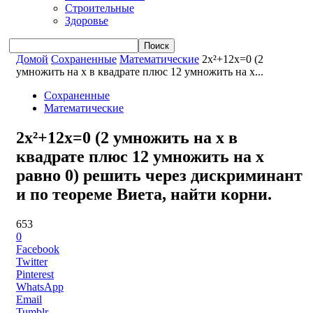
Строительные
Здоровье
Домой
Сохраненные
Математические
2x²+12x=0 (2
умножить на x в квадрате плюс 12 умножить на x...
Сохраненные
Математические
2x²+12x=0 (2 умножить на x в
квадрате плюс 12 умножить на x
равно 0) решить через дискриминант
и по теореме Виета, найти корни.
653
0
Facebook
Twitter
Pinterest
WhatsApp
Email
Tumblr