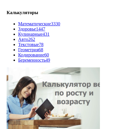
Калькуляторы
Математические
3330
Здоровье
1447
Кулинарные
431
Авто
262
Текстовые
78
Геометрия
68
Кодирование
60
Беременность
49