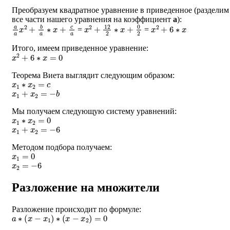
Преобразуем квадратное уравнение в приведенное (разделим
все части нашего уравнения на коэффициент
a
):
a
a
x
2
+
b
a
∗
x
+
c
a
x
2
+
12
2
∗
x
+
0
2
x
2
+
6
∗
x
=
=
Итого, имеем приведенное уравнение:
x
2
+
6
∗
x
=
0
Теорема Виета выглядит следующим образом:
x
1
∗
x
2
=
c
x
1
+
x
2
=
−
b
Мы получаем следующую систему уравнений:
x
1
∗
x
2
=
0
x
1
+
x
2
=
−
6
Методом подбора получаем:
x
1
=
0
x
2
=
−
6
Разложение на множители
Разложение происходит по формуле:
a
∗
(
x
−
x
1
)
∗
(
x
−
x
2
)
=
0