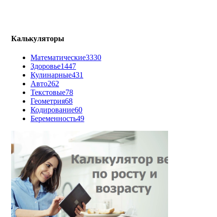
Калькуляторы
Математические
3330
Здоровье
1447
Кулинарные
431
Авто
262
Текстовые
78
Геометрия
68
Кодирование
60
Беременность
49