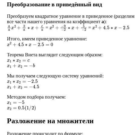
Преобразование в приведённый вид
Преобразуем квадратное уравнение в приведенное (разделим
все части нашего уравнения на коэффициент
a
):
a
a
x
2
+
b
a
∗
x
+
c
a
x
−
2
9
+
−
2
∗
x
+
5
−
2
x
2
+
4.5
∗
x
−
2.5
=
=
Итого, имеем приведенное уравнение:
x
2
+
4.5
∗
x
−
2.5
=
0
Теорема Виета выглядит следующим образом:
x
1
∗
x
2
=
c
x
1
+
x
2
=
−
b
Мы получаем следующую систему уравнений:
x
1
∗
x
2
=
−
2.5
x
1
+
x
2
=
−
4.5
Методом подбора получаем:
x
1
=
−
5
x
2
=
0.5
(
1
/
2
)
Разложение на множители
Разложение происходит по формуле: