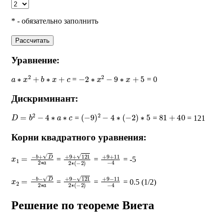
* - обязательно заполнить
Рассчитать
Уравнение:
a
∗
x
2
+
b
∗
x
+
c
−
2
∗
x
2
−
9
∗
x
+
5
=
= 0
Дискриминант:
D
=
b
2
−
4
∗
a
∗
c
(
−
9
)
2
−
4
∗
(
−
2
)
∗
5
81
+
40
=
=
= 121
Корни квадратного уравнения:
x
1
=
−
b
+
D
2
∗
a
+
9
+
121
2
∗
+
(
−
9
2
+
)
11
−
4
=
=
= -5
x
2
=
−
b
−
D
2
∗
a
+
9
−
121
2
∗
+
(
−
9
2
−
)
11
−
4
=
=
= 0.5 (1/2)
Решение по теореме Виета