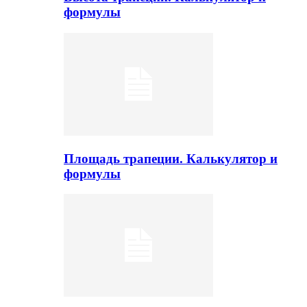
формулы
Площадь трапеции. Калькулятор и
формулы