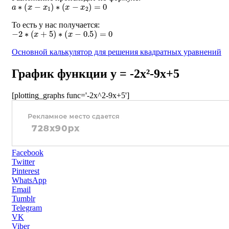
a
∗
(
x
−
x
1
)
∗
(
x
−
x
2
)
=
0
То есть у нас получается:
−
2
∗
(
x
+
5
)
∗
(
x
−
0.5
)
=
0
Основной калькулятор для решения квадратных уравнений
График функции y = -2x²-9x+5
[plotting_graphs func='-2x^2-9x+5']
Facebook
Twitter
Pinterest
WhatsApp
Email
Tumblr
Telegram
VK
Viber