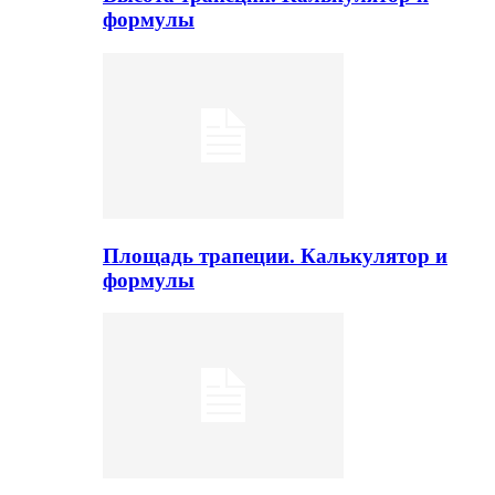
формулы
Площадь трапеции. Калькулятор и
формулы