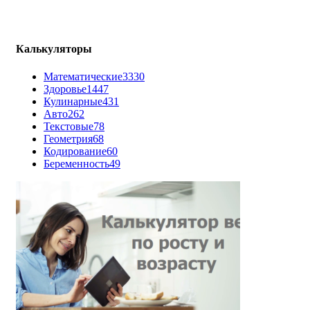
Калькуляторы
Математические
3330
Здоровье
1447
Кулинарные
431
Авто
262
Текстовые
78
Геометрия
68
Кодирование
60
Беременность
49