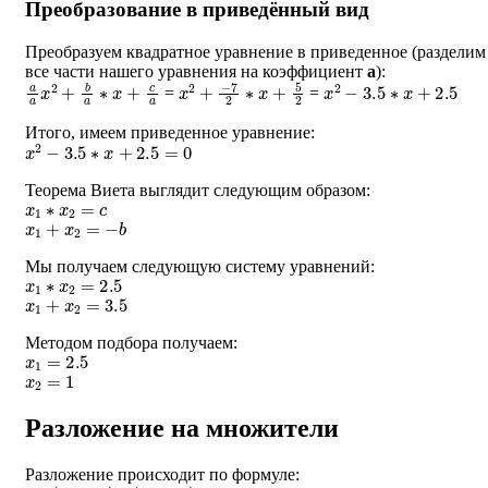
Преобразование в приведённый вид
Преобразуем квадратное уравнение в приведенное (разделим
все части нашего уравнения на коэффициент
a
):
a
a
x
2
+
b
a
∗
x
+
c
a
x
2
+
−
7
2
∗
x
+
5
2
x
2
−
3.5
∗
x
+
2.5
=
=
Итого, имеем приведенное уравнение:
x
2
−
3.5
∗
x
+
2.5
=
0
Теорема Виета выглядит следующим образом:
x
1
∗
x
2
=
c
x
1
+
x
2
=
−
b
Мы получаем следующую систему уравнений:
x
1
∗
x
2
=
2.5
x
1
+
x
2
=
3.5
Методом подбора получаем:
x
1
=
2.5
x
2
=
1
Разложение на множители
Разложение происходит по формуле:
a
∗
(
x
−
x
1
)
∗
(
x
−
x
2
)
=
0