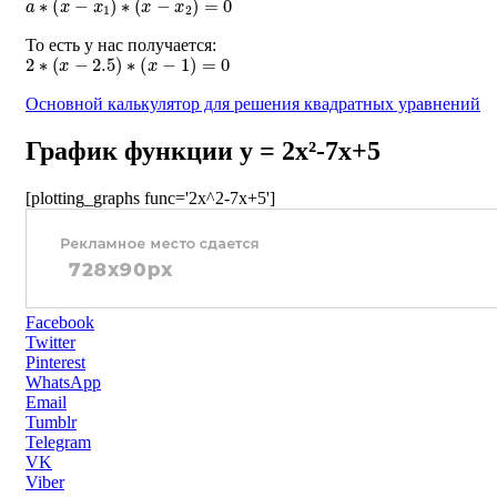
То есть у нас получается:
2
∗
(
x
−
2.5
)
∗
(
x
−
1
)
=
0
Основной калькулятор для решения квадратных уравнений
График функции y = 2x²-7x+5
[plotting_graphs func='2x^2-7x+5']
Facebook
Twitter
Pinterest
WhatsApp
Email
Tumblr
Telegram
VK
Viber