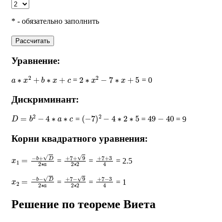
* - обязательно заполнить
Рассчитать
Уравнение:
a
∗
x
2
+
b
∗
x
+
c
2
∗
x
2
−
7
∗
x
+
5
=
= 0
Дискриминант:
D
=
b
2
−
4
∗
a
∗
c
(
−
7
)
2
−
4
∗
2
∗
5
49
−
40
=
=
= 9
Корни квадратного уравнения:
x
1
=
−
b
+
D
2
∗
a
+
7
+
9
2
∗
2
+
7
+
3
4
=
=
= 2.5
x
2
=
−
b
−
D
2
∗
a
+
7
−
9
2
∗
2
+
7
−
3
4
=
=
= 1
Решение по теореме Виета