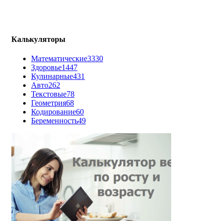
Калькуляторы
Математические
3330
Здоровье
1447
Кулинарные
431
Авто
262
Текстовые
78
Геометрия
68
Кодирование
60
Беременность
49