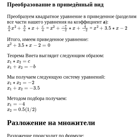
Преобразование в приведённый вид
Преобразуем квадратное уравнение в приведенное (разделим
все части нашего уравнения на коэффициент
a
):
a
a
x
2
+
b
a
∗
x
+
c
a
x
−
2
7
+
−
2
∗
x
+
4
−
2
x
2
+
3.5
∗
x
−
2
=
=
Итого, имеем приведенное уравнение:
x
2
+
3.5
∗
x
−
2
=
0
Теорема Виета выглядит следующим образом:
x
1
∗
x
2
=
c
x
1
+
x
2
=
−
b
Мы получаем следующую систему уравнений:
x
1
∗
x
2
=
−
2
x
1
+
x
2
=
−
3.5
Методом подбора получаем:
x
1
=
−
4
x
2
=
0.5
(
1
/
2
)
Разложение на множители
Разложение происходит по формуле: