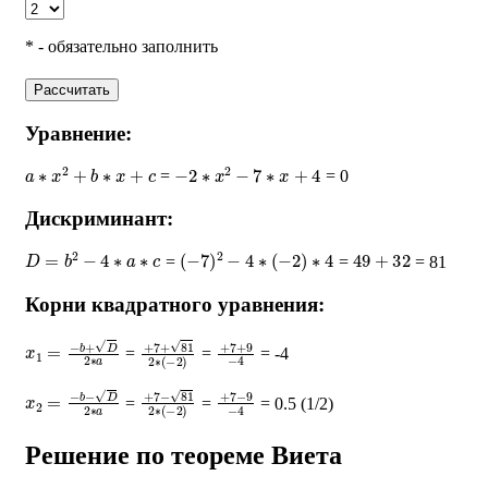
* - обязательно заполнить
Рассчитать
Уравнение:
a
∗
x
2
+
b
∗
x
+
c
−
2
∗
x
2
−
7
∗
x
+
4
=
= 0
Дискриминант:
D
=
b
2
−
4
∗
a
∗
c
(
−
7
)
2
−
4
∗
(
−
2
)
∗
4
49
+
32
=
=
= 81
Корни квадратного уравнения:
x
1
=
−
b
+
D
2
∗
a
+
7
+
81
2
∗
(
+
−
7
2
+
)
9
−
4
=
=
= -4
x
2
=
−
b
−
D
2
∗
a
+
7
−
81
2
∗
(
+
−
7
2
−
)
9
−
4
=
=
= 0.5 (1/2)
Решение по теореме Виета