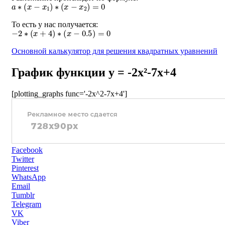
a
∗
(
x
−
x
1
)
∗
(
x
−
x
2
)
=
0
То есть у нас получается:
−
2
∗
(
x
+
4
)
∗
(
x
−
0.5
)
=
0
Основной калькулятор для решения квадратных уравнений
График функции y = -2x²-7x+4
[plotting_graphs func='-2x^2-7x+4']
Facebook
Twitter
Pinterest
WhatsApp
Email
Tumblr
Telegram
VK
Viber