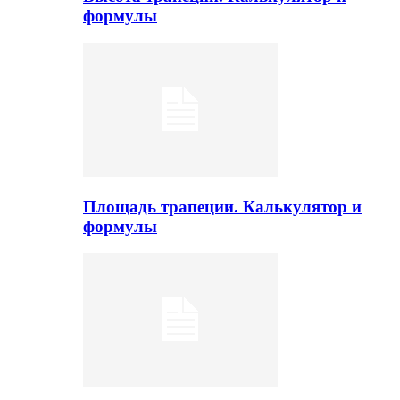
формулы
Площадь трапеции. Калькулятор и
формулы