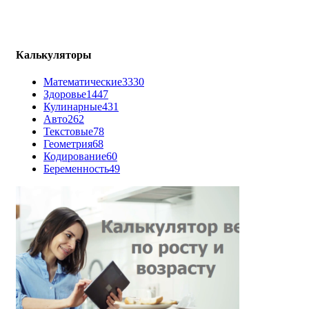
Калькуляторы
Математические
3330
Здоровье
1447
Кулинарные
431
Авто
262
Текстовые
78
Геометрия
68
Кодирование
60
Беременность
49