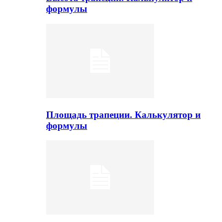
формулы
Площадь трапеции. Калькулятор и
формулы