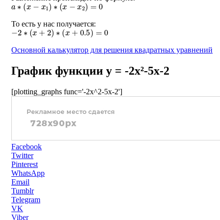
a
∗
(
x
−
x
1
)
∗
(
x
−
x
2
)
=
0
То есть у нас получается:
−
2
∗
(
x
+
2
)
∗
(
x
+
0.5
)
=
0
Основной калькулятор для решения квадратных уравнений
График функции y = -2x²-5x-2
[plotting_graphs func='-2x^2-5x-2']
Facebook
Twitter
Pinterest
WhatsApp
Email
Tumblr
Telegram
VK
Viber