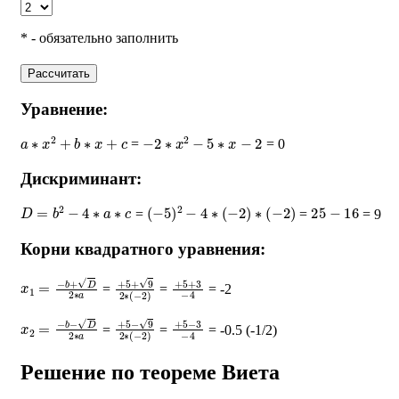
* - обязательно заполнить
Рассчитать
Уравнение:
a
∗
x
2
+
b
∗
x
+
c
−
2
∗
x
2
−
5
∗
x
−
2
=
= 0
Дискриминант:
D
=
b
2
−
4
∗
a
∗
c
(
−
5
)
2
−
4
∗
(
−
2
)
∗
(
−
2
)
25
−
16
=
=
= 9
Корни квадратного уравнения:
x
1
=
−
b
+
D
2
∗
a
+
5
+
9
2
∗
(
+
−
5
2
+
)
3
−
4
=
=
= -2
x
2
=
−
b
−
D
2
∗
a
+
5
−
9
2
∗
(
+
−
5
2
−
)
3
−
4
=
=
= -0.5 (-1/2)
Решение по теореме Виета