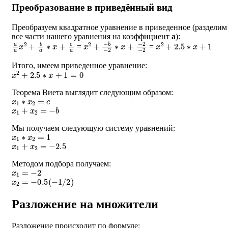
Преобразование в приведённый вид
Преобразуем квадратное уравнение в приведенное (разделим
все части нашего уравнения на коэффициент
a
):
a
a
x
2
+
b
a
∗
x
+
c
a
x
−
2
2
+
−
−
2
5
−
2
∗
x
+
x
2
+
2.5
∗
x
+
1
=
=
Итого, имеем приведенное уравнение:
x
2
+
2.5
∗
x
+
1
=
0
Теорема Виета выглядит следующим образом:
x
1
∗
x
2
=
c
x
1
+
x
2
=
−
b
Мы получаем следующую систему уравнений:
x
1
∗
x
2
=
1
x
1
+
x
2
=
−
2.5
Методом подбора получаем:
x
1
=
−
2
x
2
=
−
0.5
(
−
1
/
2
)
Разложение на множители
Разложение происходит по формуле: