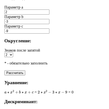
Параметр a
Параметр b
Параметр с
Округление:
Знаков после запятой
* - обязательно заполнить
Рассчитать
Уравнение:
a
∗
x
2
+
b
∗
x
+
c
2
∗
x
2
−
3
∗
x
−
9
=
= 0
Дискриминант:
D
=
b
2
−
4
∗
a
∗
c
(
−
3
)
2
−
4
∗
2
∗
(
−
9
)
9
+
72