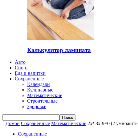
Калькулятор ламината
Авто
Спорт
Еда и напитки
Сохраненные
Календари
Кулинарные
Математические
Строительные
Здоровье
Домой
Сохраненные
Математические
2x²-3x-9=0 (2 умножить 
Сохраненные