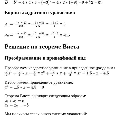
=
=
= 81
Корни квадратного уравнения:
x
1
=
−
b
+
D
2
∗
a
+
3
+
81
2
∗
2
+
3
+
9
4
=
=
= 3
x
2
=
−
b
−
D
2
∗
a
+
3
−
81
2
∗
2
+
3
−
9
4
=
=
= -1.5
Решение по теореме Виета
Преобразование в приведённый вид
Преобразуем квадратное уравнение в приведенное (разделим
a
a
x
2
+
b
a
∗
x
+
c
a
x
2
+
−
3
2
∗
x
+
−
9
2
x
2
−
1.5
∗
x
−
4.5
=
=
Итого, имеем приведенное уравнение:
x
2
−
1.5
∗
x
−
4.5
=
0
Теорема Виета выглядит следующим образом:
x
1
∗
x
2
=
c
x
1
+
x
2
=
−
b
Мы получаем следующую систему уравнений: