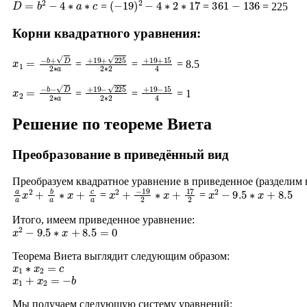
=
=
= 225
Корни квадратного уравнения:
x
1
=
−
b
+
D
2
∗
a
+
19
+
225
2
∗
+
2
19
+
15
4
=
=
= 8.5
x
2
=
−
b
−
D
2
∗
a
+
19
−
225
2
∗
+
2
19
−
15
4
=
=
= 1
Решение по теореме Виета
Преобразование в приведённый вид
Преобразуем квадратное уравнение в приведенное (разделим
a
a
x
2
+
b
a
∗
x
+
c
a
x
2
+
−
19
2
∗
x
+
17
2
x
2
−
9.5
∗
x
+
8.5
=
=
Итого, имеем приведенное уравнение:
x
2
−
9.5
∗
x
+
8.5
=
0
Теорема Виета выглядит следующим образом:
x
1
∗
x
2
=
c
x
1
+
x
2
=
−
b
Мы получаем следующую систему уравнений: