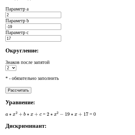
Параметр a
Параметр b
Параметр с
Округление:
Знаков после запятой
* - обязательно заполнить
Рассчитать
Уравнение:
a
∗
x
2
+
b
∗
x
+
c
2
∗
x
2
−
19
∗
x
+
17
=
= 0
Дискриминант:
D
=
b
2
−
4
∗
a
∗
c
(
−
19
)
2
−
4
∗
2
∗
17
361
−
136