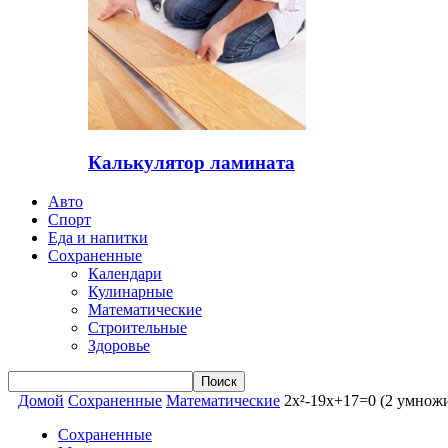
Калькулятор ламината
Авто
Спорт
Еда и напитки
Сохраненные
Календари
Кулинарные
Математические
Строительные
Здоровье
Домой
Сохраненные
Математические
2x²-19x+17=0 (2 умножи
Сохраненные