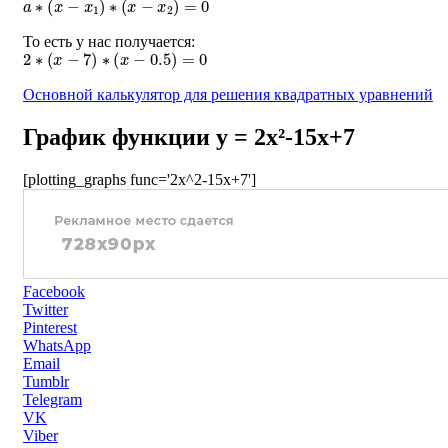
То есть у нас получается:
2
∗
(
x
−
7
)
∗
(
x
−
0.5
)
=
0
Основной калькулятор для решения квадратных уравнений
График функции y = 2x²-15x+7
[plotting_graphs func='2x^2-15x+7']
Facebook
Twitter
Pinterest
WhatsApp
Email
Tumblr
Telegram
VK
Viber