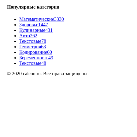
Популярные категории
Математические
3330
Здоровье
1447
Кулинарные
431
Авто
262
Текстовые
78
Геометрия
68
Кодирование
60
Беременность
49
Текстовые
48
© 2020 calcon.ru. Все права защищены.