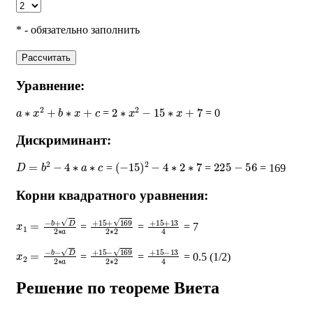
* - обязательно заполнить
Рассчитать
Уравнение:
a
∗
x
2
+
b
∗
x
+
c
2
∗
x
2
−
15
∗
x
+
7
=
= 0
Дискриминант:
D
=
b
2
−
4
∗
a
∗
c
(
−
15
)
2
−
4
∗
2
∗
7
225
−
56
=
=
= 169
Корни квадратного уравнения:
x
1
=
−
b
+
D
2
∗
a
+
15
+
169
2
∗
+
2
15
+
13
4
=
=
= 7
x
2
=
−
b
−
D
2
∗
a
+
15
−
169
2
∗
+
2
15
−
13
4
=
=
= 0.5 (1/2)
Решение по теореме Виета