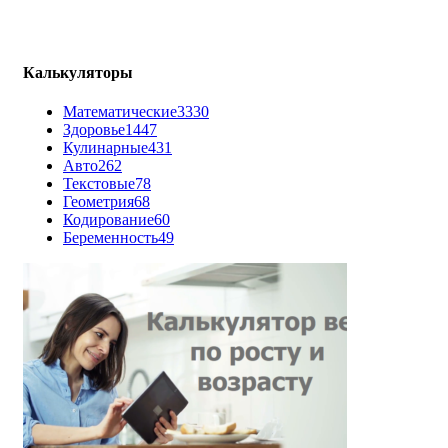
Калькуляторы
Математические
3330
Здоровье
1447
Кулинарные
431
Авто
262
Текстовые
78
Геометрия
68
Кодирование
60
Беременность
49