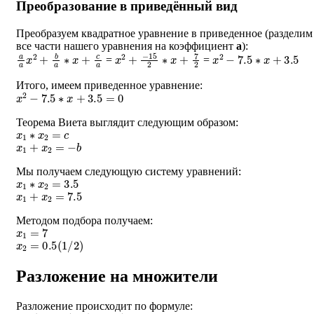
Преобразование в приведённый вид
Преобразуем квадратное уравнение в приведенное (разделим
все части нашего уравнения на коэффициент
a
):
a
a
x
2
+
b
a
∗
x
+
c
a
x
2
+
−
15
2
∗
x
+
7
2
x
2
−
7.5
∗
x
+
3.5
=
=
Итого, имеем приведенное уравнение:
x
2
−
7.5
∗
x
+
3.5
=
0
Теорема Виета выглядит следующим образом:
x
1
∗
x
2
=
c
x
1
+
x
2
=
−
b
Мы получаем следующую систему уравнений:
x
1
∗
x
2
=
3.5
x
1
+
x
2
=
7.5
Методом подбора получаем:
x
1
=
7
x
2
=
0.5
(
1
/
2
)
Разложение на множители
Разложение происходит по формуле:
a
∗
(
x
−
x
1
)
∗
(
x
−
x
2
)
=
0