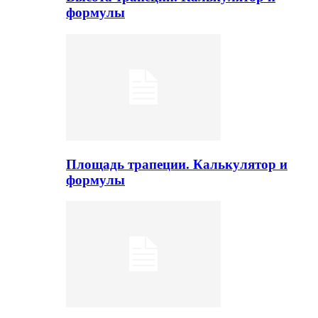
формулы
Площадь трапеции. Калькулятор и
формулы