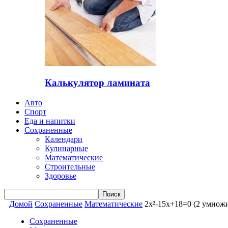
Калькулятор ламината
Авто
Спорт
Еда и напитки
Сохраненные
Календари
Кулинарные
Математические
Строительные
Здоровье
Домой
Сохраненные
Математические
2x²-15x+18=0 (2 умножи
Сохраненные