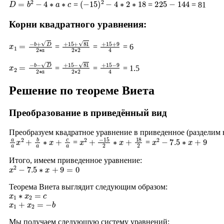
=
=
= 81
Корни квадратного уравнения:
x
1
=
−
b
+
D
2
∗
a
+
15
+
81
2
∗
+
2
15
+
9
4
=
=
= 6
x
2
=
−
b
−
D
2
∗
a
+
15
−
81
2
∗
+
2
15
−
9
4
=
=
= 1.5
Решение по теореме Виета
Преобразование в приведённый вид
Преобразуем квадратное уравнение в приведенное (разделим
a
a
x
2
+
b
a
∗
x
+
c
a
x
2
+
−
15
2
∗
x
+
18
2
x
2
−
7.5
∗
x
+
9
=
=
Итого, имеем приведенное уравнение:
x
2
−
7.5
∗
x
+
9
=
0
Теорема Виета выглядит следующим образом:
x
1
∗
x
2
=
c
x
1
+
x
2
=
−
b
Мы получаем следующую систему уравнений: