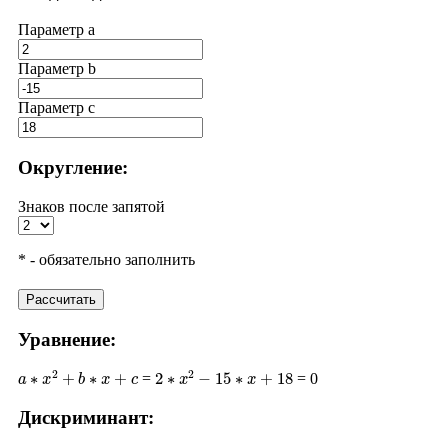
Параметр a
Параметр b
Параметр с
Округление:
Знаков после запятой
* - обязательно заполнить
Рассчитать
Уравнение:
a
∗
x
2
+
b
∗
x
+
c
2
∗
x
2
−
15
∗
x
+
18
=
= 0
Дискриминант:
D
=
b
2
−
4
∗
a
∗
c
(
−
15
)
2
−
4
∗
2
∗
18
225
−
144