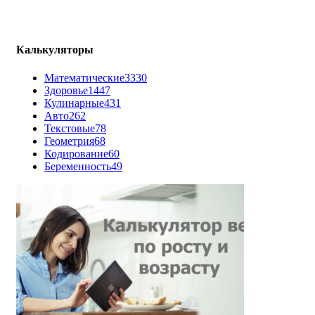
Калькуляторы
Математические
3330
Здоровье
1447
Кулинарные
431
Авто
262
Текстовые
78
Геометрия
68
Кодирование
60
Беременность
49