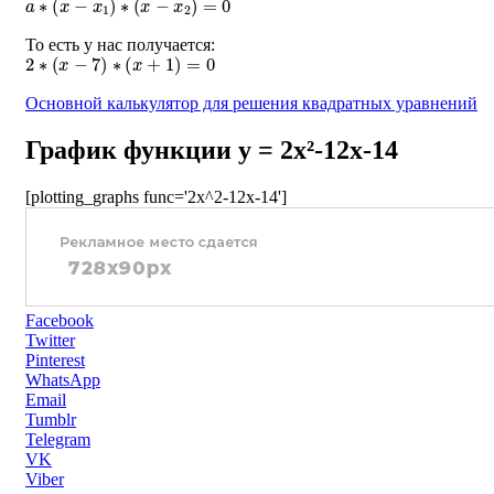
То есть у нас получается:
2
∗
(
x
−
7
)
∗
(
x
+
1
)
=
0
Основной калькулятор для решения квадратных уравнений
График функции y = 2x²-12x-14
[plotting_graphs func='2x^2-12x-14']
Facebook
Twitter
Pinterest
WhatsApp
Email
Tumblr
Telegram
VK
Viber