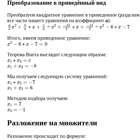
Преобразование в приведённый вид
Преобразуем квадратное уравнение в приведенное (разделим
все части нашего уравнения на коэффициент
a
):
a
a
x
2
+
b
a
∗
x
+
c
a
x
2
+
−
12
2
∗
x
+
−
14
2
x
2
−
6
∗
x
−
7
=
=
Итого, имеем приведенное уравнение:
x
2
−
6
∗
x
−
7
=
0
Теорема Виета выглядит следующим образом:
x
1
∗
x
2
=
c
x
1
+
x
2
=
−
b
Мы получаем следующую систему уравнений:
x
1
∗
x
2
=
−
7
x
1
+
x
2
=
6
Методом подбора получаем:
x
1
=
7
x
2
=
−
1
Разложение на множители
Разложение происходит по формуле:
a
∗
(
x
−
x
1
)
∗
(
x
−
x
2
)
=
0