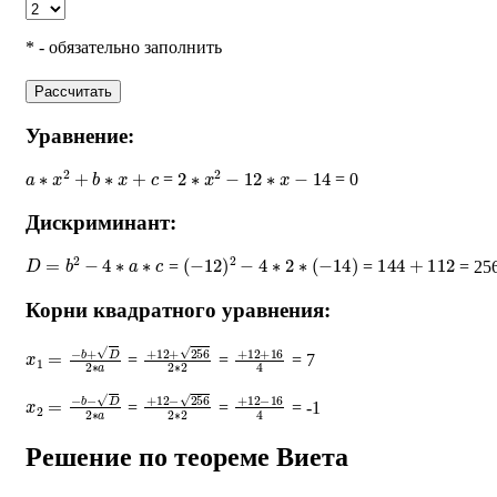
* - обязательно заполнить
Рассчитать
Уравнение:
a
∗
x
2
+
b
∗
x
+
c
2
∗
x
2
−
12
∗
x
−
14
=
= 0
Дискриминант:
D
=
b
2
−
4
∗
a
∗
c
(
−
12
)
2
−
4
∗
2
∗
(
−
14
)
144
+
112
=
=
= 25
Корни квадратного уравнения:
x
1
=
−
b
+
D
2
∗
a
+
12
+
256
2
∗
+
2
12
+
16
4
=
=
= 7
x
2
=
−
b
−
D
2
∗
a
+
12
−
256
2
∗
+
2
12
−
16
4
=
=
= -1
Решение по теореме Виета