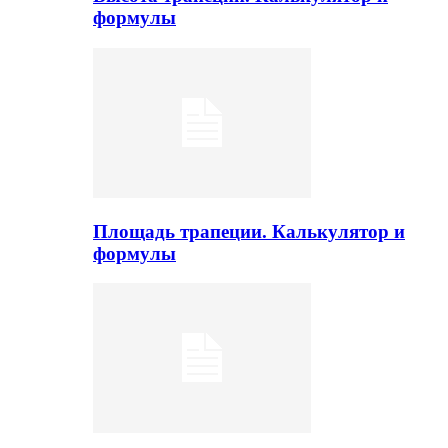
формулы
Площадь трапеции. Калькулятор и
формулы