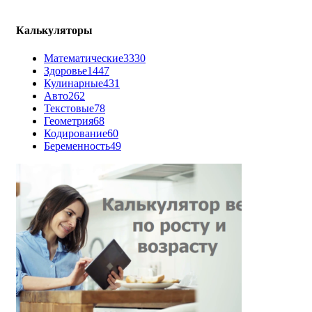
Калькуляторы
Математические
3330
Здоровье
1447
Кулинарные
431
Авто
262
Текстовые
78
Геометрия
68
Кодирование
60
Беременность
49