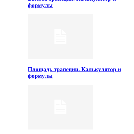
формулы
Площадь трапеции. Калькулятор и
формулы