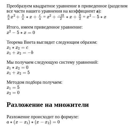
Преобразуем квадратное уравнение в приведенное (разделим
все части нашего уравнения на коэффициент
a
):
a
a
x
2
+
b
a
∗
x
+
c
a
x
2
+
−
10
2
∗
x
+
0
2
x
2
−
5
∗
x
=
=
Итого, имеем приведенное уравнение:
x
2
−
5
∗
x
=
0
Теорема Виета выглядит следующим образом:
x
1
∗
x
2
=
c
x
1
+
x
2
=
−
b
Мы получаем следующую систему уравнений:
x
1
∗
x
2
=
0
x
1
+
x
2
=
5
Методом подбора получаем:
x
1
=
5
x
2
=
0
Разложение на множители
Разложение происходит по формуле:
a
∗
(
x
−
x
1
)
∗
(
x
−
x
2
)
=
0