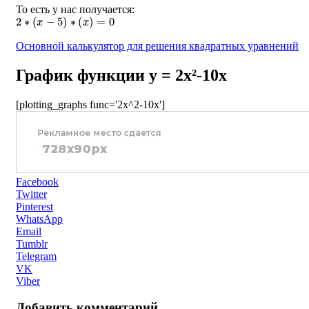
То есть у нас получается:
2
∗
(
x
−
5
)
∗
(
x
)
=
0
Основной калькулятор для решения квадратных уравнений
График функции y = 2x²-10x
[plotting_graphs func='2x^2-10x']
Facebook
Twitter
Pinterest
WhatsApp
Email
Tumblr
Telegram
VK
Viber
Добавить комментарий