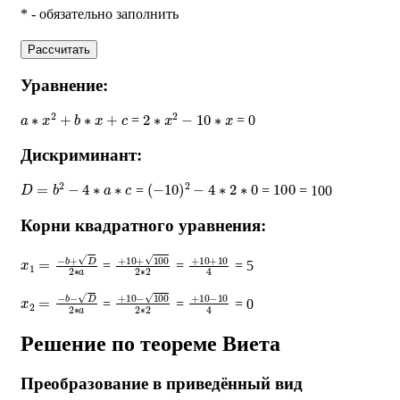
* - обязательно заполнить
Рассчитать
Уравнение:
a
∗
x
2
+
b
∗
x
+
c
2
∗
x
2
−
10
∗
x
=
= 0
Дискриминант:
D
=
b
2
−
4
∗
a
∗
c
(
−
10
)
2
−
4
∗
2
∗
0
100
=
=
= 100
Корни квадратного уравнения:
x
1
=
−
b
+
D
2
∗
a
+
10
+
100
2
∗
+
2
10
+
10
4
=
=
= 5
x
2
=
−
b
−
D
2
∗
a
+
10
−
100
2
∗
+
2
10
−
10
4
=
=
= 0
Решение по теореме Виета
Преобразование в приведённый вид