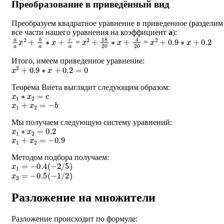
Преобразование в приведённый вид
Преобразуем квадратное уравнение в приведенное (разделим
все части нашего уравнения на коэффициент
a
):
a
a
x
2
+
b
a
∗
x
+
c
a
x
2
+
18
20
∗
x
+
4
20
x
2
+
0.9
∗
x
+
0.2
=
=
Итого, имеем приведенное уравнение:
x
2
+
0.9
∗
x
+
0.2
=
0
Теорема Виета выглядит следующим образом:
x
1
∗
x
2
=
c
x
1
+
x
2
=
−
b
Мы получаем следующую систему уравнений:
x
1
∗
x
2
=
0.2
x
1
+
x
2
=
−
0.9
Методом подбора получаем:
x
1
=
−
0.4
(
−
2
/
5
)
x
2
=
−
0.5
(
−
1
/
2
)
Разложение на множители
Разложение происходит по формуле:
a
∗
(
x
−
x
1
)
∗
(
x
−
x
2
)
=
0