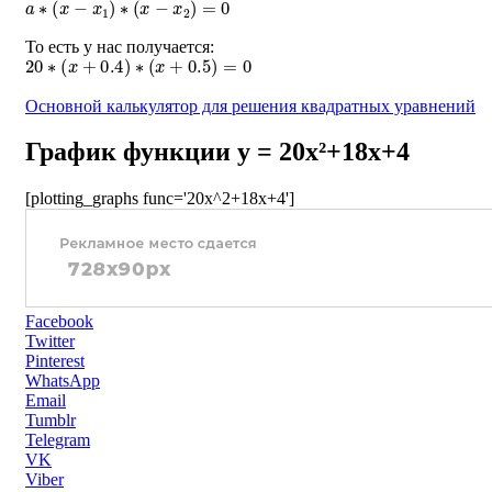
То есть у нас получается:
20
∗
(
x
+
0.4
)
∗
(
x
+
0.5
)
=
0
Основной калькулятор для решения квадратных уравнений
График функции y = 20x²+18x+4
[plotting_graphs func='20x^2+18x+4']
Facebook
Twitter
Pinterest
WhatsApp
Email
Tumblr
Telegram
VK
Viber