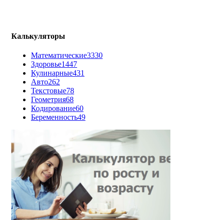
Калькуляторы
Математические
3330
Здоровье
1447
Кулинарные
431
Авто
262
Текстовые
78
Геометрия
68
Кодирование
60
Беременность
49