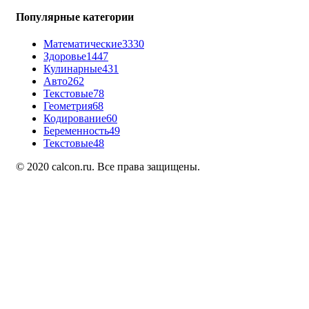
Популярные категории
Математические
3330
Здоровье
1447
Кулинарные
431
Авто
262
Текстовые
78
Геометрия
68
Кодирование
60
Беременность
49
Текстовые
48
© 2020 calcon.ru. Все права защищены.