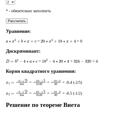
* - обязательно заполнить
Рассчитать
Уравнение:
a
∗
x
2
+
b
∗
x
+
c
20
∗
x
2
+
18
∗
x
+
4
=
= 0
Дискриминант:
D
=
b
2
−
4
∗
a
∗
c
18
2
−
4
∗
20
∗
4
324
−
320
=
=
= 4
Корни квадратного уравнения:
x
1
=
−
b
+
D
2
∗
a
−
18
+
4
2
∗
20
−
18
+
2
40
=
=
= -0.4 (-2/5)
x
2
=
−
b
−
D
2
∗
a
−
18
−
4
2
∗
20
−
18
−
2
40
=
=
= -0.5 (-1/2)
Решение по теореме Виета