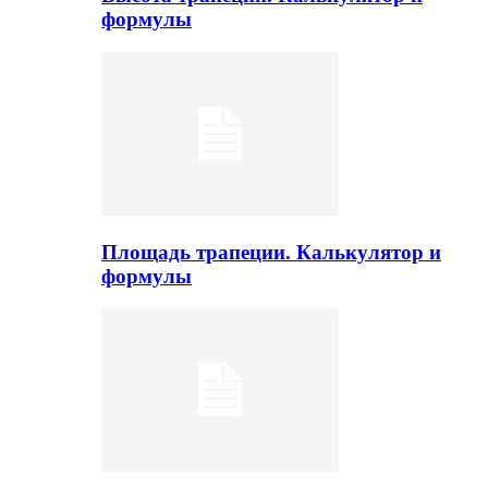
формулы
Площадь трапеции. Калькулятор и
формулы