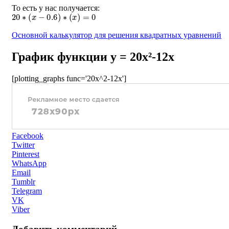
То есть у нас получается:
20
∗
(
x
−
0.6
)
∗
(
x
)
=
0
Основной калькулятор для решения квадратных уравнений
График функции y = 20x²-12x
[plotting_graphs func='20x^2-12x']
Facebook
Twitter
Pinterest
WhatsApp
Email
Tumblr
Telegram
VK
Viber