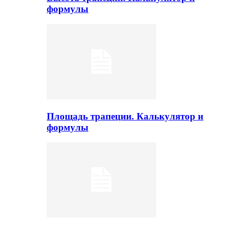
формулы
Площадь трапеции. Калькулятор и
формулы