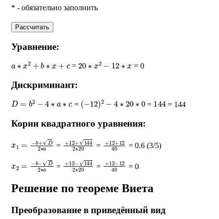
* - обязательно заполнить
Рассчитать
Уравнение:
a
∗
x
2
+
b
∗
x
+
c
20
∗
x
2
−
12
∗
x
=
= 0
Дискриминант:
D
=
b
2
−
4
∗
a
∗
c
(
−
12
)
2
−
4
∗
20
∗
0
144
=
=
= 144
Корни квадратного уравнения:
x
1
=
−
b
+
D
2
∗
a
+
12
+
144
2
∗
+
20
12
+
12
40
=
=
= 0.6 (3/5)
x
2
=
−
b
−
D
2
∗
a
+
12
−
144
2
∗
+
20
12
−
12
40
=
=
= 0
Решение по теореме Виета
Преобразование в приведённый вид