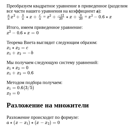
Преобразуем квадратное уравнение в приведенное (разделим
все части нашего уравнения на коэффициент
a
):
a
a
x
2
+
b
a
∗
x
+
c
a
x
−
2
12
+
20
∗
x
+
0
20
x
2
−
0.6
∗
x
=
=
Итого, имеем приведенное уравнение:
x
2
−
0.6
∗
x
=
0
Теорема Виета выглядит следующим образом:
x
1
∗
x
2
=
c
x
1
+
x
2
=
−
b
Мы получаем следующую систему уравнений:
x
1
∗
x
2
=
0
x
1
+
x
2
=
0.6
Методом подбора получаем:
x
1
=
0.6
(
3
/
5
)
x
2
=
0
Разложение на множители
Разложение происходит по формуле:
a
∗
(
x
−
x
1
)
∗
(
x
−
x
2
)
=
0