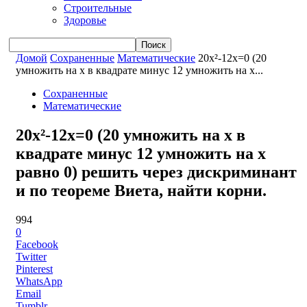
Строительные
Здоровье
Домой
Сохраненные
Математические
20x²-12x=0 (20
умножить на x в квадрате минус 12 умножить на x...
Сохраненные
Математические
20x²-12x=0 (20 умножить на x в
квадрате минус 12 умножить на x
равно 0) решить через дискриминант
и по теореме Виета, найти корни.
994
0
Facebook
Twitter
Pinterest
WhatsApp
Email
Tumblr