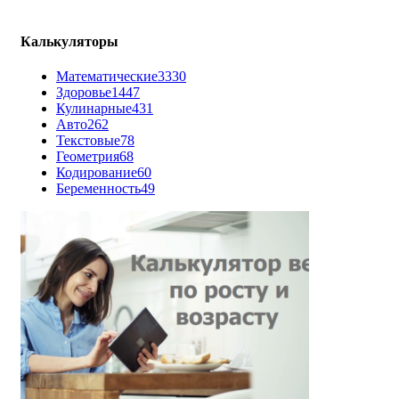
Калькуляторы
Математические
3330
Здоровье
1447
Кулинарные
431
Авто
262
Текстовые
78
Геометрия
68
Кодирование
60
Беременность
49