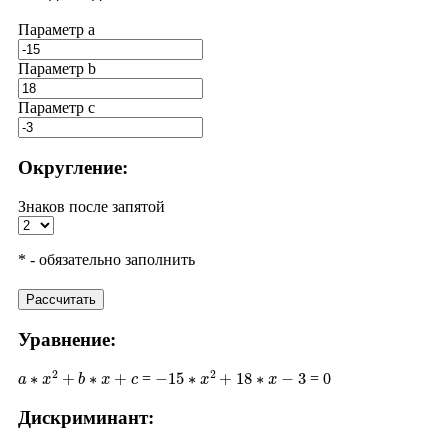
Параметр a
Параметр b
Параметр с
Округление:
Знаков после запятой
* - обязательно заполнить
Рассчитать
Уравнение:
a
∗
x
2
+
b
∗
x
+
c
−
15
∗
x
2
+
18
∗
x
−
3
=
= 0
Дискриминант: