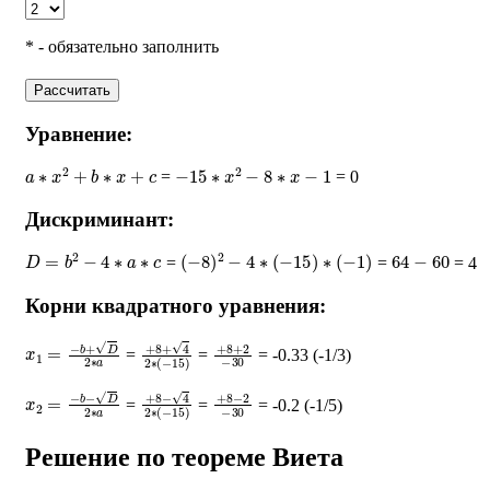
* - обязательно заполнить
Рассчитать
Уравнение:
a
∗
x
2
+
b
∗
x
+
c
−
15
∗
x
2
−
8
∗
x
−
1
=
= 0
Дискриминант:
D
=
b
2
−
4
∗
a
∗
c
(
−
8
)
2
−
4
∗
(
−
15
)
∗
(
−
1
)
64
−
60
=
=
= 4
Корни квадратного уравнения:
x
1
=
−
b
+
D
2
∗
a
+
8
+
4
2
∗
(
+
−
8
15
+
)
2
−
30
=
=
= -0.33 (-1/3)
x
2
=
−
b
−
D
2
∗
a
+
8
−
4
2
∗
(
+
−
8
15
−
)
2
−
30
=
=
= -0.2 (-1/5)
Решение по теореме Виета