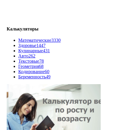
Калькуляторы
Математические
3330
Здоровье
1447
Кулинарные
431
Авто
262
Текстовые
78
Геометрия
68
Кодирование
60
Беременность
49