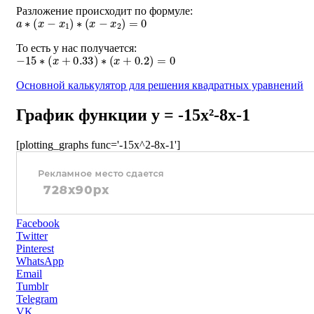
Разложение происходит по формуле:
a
∗
(
x
−
x
1
)
∗
(
x
−
x
2
)
=
0
То есть у нас получается:
−
15
∗
(
x
+
0.33
)
∗
(
x
+
0.2
)
=
0
Основной калькулятор для решения квадратных уравнений
График функции y = -15x²-8x-1
[plotting_graphs func='-15x^2-8x-1']
Facebook
Twitter
Pinterest
WhatsApp
Email
Tumblr
Telegram
VK