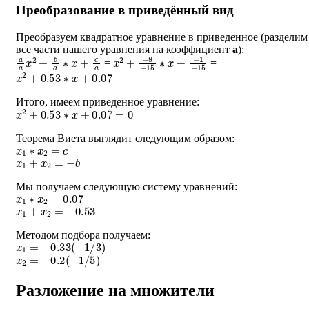
Преобразование в приведённый вид
Преобразуем квадратное уравнение в приведенное (разделим
все части нашего уравнения на коэффициент
a
):
a
a
x
2
+
b
a
∗
x
+
c
a
x
−
2
1
+
−
−
15
8
−
15
∗
x
+
=
=
x
2
+
0.53
∗
x
+
0.07
Итого, имеем приведенное уравнение:
x
2
+
0.53
∗
x
+
0.07
=
0
Теорема Виета выглядит следующим образом:
x
1
∗
x
2
=
c
x
1
+
x
2
=
−
b
Мы получаем следующую систему уравнений:
x
1
∗
x
2
=
0.07
x
1
+
x
2
=
−
0.53
Методом подбора получаем:
x
1
=
−
0.33
(
−
1
/
3
)
x
2
=
−
0.2
(
−
1
/
5
)
Разложение на множители