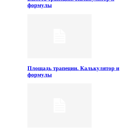
формулы
Площадь трапеции. Калькулятор и
формулы