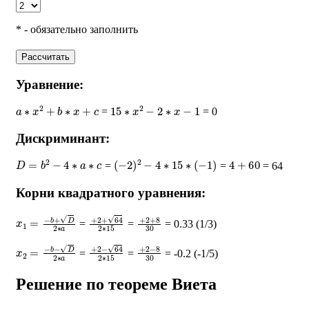
* - обязательно заполнить
Рассчитать
Уравнение:
a
∗
x
2
+
b
∗
x
+
c
15
∗
x
2
−
2
∗
x
−
1
=
= 0
Дискриминант:
D
=
b
2
−
4
∗
a
∗
c
(
−
2
)
2
−
4
∗
15
∗
(
−
1
)
4
+
60
=
=
= 64
Корни квадратного уравнения:
x
1
=
−
b
+
D
2
∗
a
+
2
+
64
2
∗
15
+
2
+
8
30
=
=
= 0.33 (1/3)
x
2
=
−
b
−
D
2
∗
a
+
2
−
64
2
∗
15
+
2
−
8
30
=
=
= -0.2 (-1/5)
Решение по теореме Виета