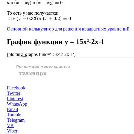
То есть у нас получается:
15
∗
(
x
−
0.33
)
∗
(
x
+
0.2
)
=
0
Основной калькулятор для решения квадратных уравнений
График функции y = 15x²-2x-1
[plotting_graphs func='15x^2-2x-1']
Facebook
Twitter
Pinterest
WhatsApp
Email
Tumblr
Telegram
VK
Viber