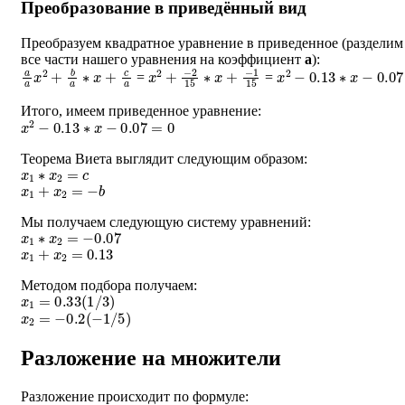
Преобразование в приведённый вид
Преобразуем квадратное уравнение в приведенное (разделим
все части нашего уравнения на коэффициент
a
):
a
a
x
2
+
b
a
∗
x
+
c
a
x
−
2
1
+
15
−
2
15
∗
x
+
x
2
−
0.13
∗
x
−
0.07
=
=
Итого, имеем приведенное уравнение:
x
2
−
0.13
∗
x
−
0.07
=
0
Теорема Виета выглядит следующим образом:
x
1
∗
x
2
=
c
x
1
+
x
2
=
−
b
Мы получаем следующую систему уравнений:
x
1
∗
x
2
=
−
0.07
x
1
+
x
2
=
0.13
Методом подбора получаем:
x
1
=
0.33
(
1
/
3
)
x
2
=
−
0.2
(
−
1
/
5
)
Разложение на множители
Разложение происходит по формуле:
a
∗
(
x
−
x
1
)
∗
(
x
−
x
2
)
=
0