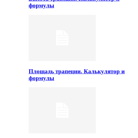
формулы
Площадь трапеции. Калькулятор и
формулы