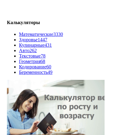
Калькуляторы
Математические
3330
Здоровье
1447
Кулинарные
431
Авто
262
Текстовые
78
Геометрия
68
Кодирование
60
Беременность
49