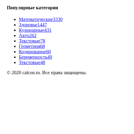
Популярные категории
Математические
3330
Здоровье
1447
Кулинарные
431
Авто
262
Текстовые
78
Геометрия
68
Кодирование
60
Беременность
49
Текстовые
48
© 2020 calcon.ru. Все права защищены.