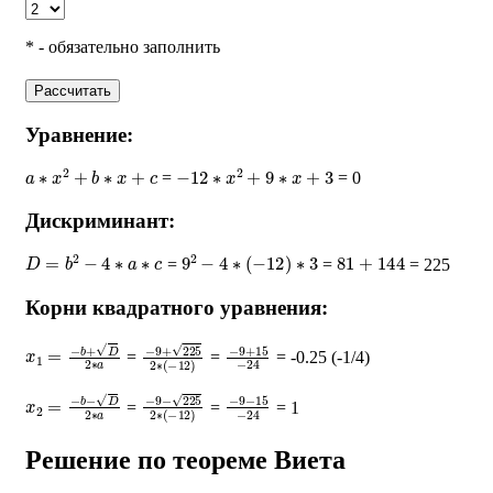
* - обязательно заполнить
Рассчитать
Уравнение:
a
∗
x
2
+
b
∗
x
+
c
−
12
∗
x
2
+
9
∗
x
+
3
=
= 0
Дискриминант:
D
=
b
2
−
4
∗
a
∗
c
9
2
−
4
∗
(
−
12
)
∗
3
81
+
144
=
=
= 225
Корни квадратного уравнения:
x
1
=
−
b
+
D
2
∗
a
−
9
+
225
2
∗
−
(
−
9
12
+
15
)
−
24
=
=
= -0.25 (-1/4)
x
2
=
−
b
−
D
2
∗
a
−
9
−
225
2
∗
−
(
−
9
12
−
15
)
−
24
=
=
= 1
Решение по теореме Виета