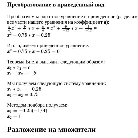
Преобразование в приведённый вид
Преобразуем квадратное уравнение в приведенное (разделим
все части нашего уравнения на коэффициент
a
):
a
a
x
2
+
b
a
∗
x
+
c
a
x
2
+
9
−
12
∗
x
+
3
−
12
=
=
x
2
−
0.75
∗
x
−
0.25
Итого, имеем приведенное уравнение:
x
2
−
0.75
∗
x
−
0.25
=
0
Теорема Виета выглядит следующим образом:
x
1
∗
x
2
=
c
x
1
+
x
2
=
−
b
Мы получаем следующую систему уравнений:
x
1
∗
x
2
=
−
0.25
x
1
+
x
2
=
0.75
Методом подбора получаем:
x
1
=
−
0.25
(
−
1
/
4
)
x
2
=
1
Разложение на множители