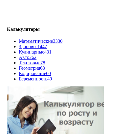
Калькуляторы
Математические
3330
Здоровье
1447
Кулинарные
431
Авто
262
Текстовые
78
Геометрия
68
Кодирование
60
Беременность
49