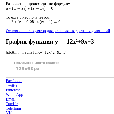
Разложение происходит по формуле:
a
∗
(
x
−
x
1
)
∗
(
x
−
x
2
)
=
0
То есть у нас получается:
−
12
∗
(
x
+
0.25
)
∗
(
x
−
1
)
=
0
Основной калькулятор для решения квадратных уравнений
График функции y = -12x²+9x+3
[plotting_graphs func='-12x^2+9x+3']
Facebook
Twitter
Pinterest
WhatsApp
Email
Tumblr
Telegram
VK