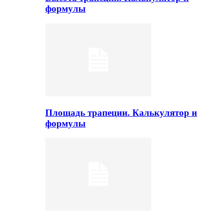
формулы
Площадь трапеции. Калькулятор и
формулы