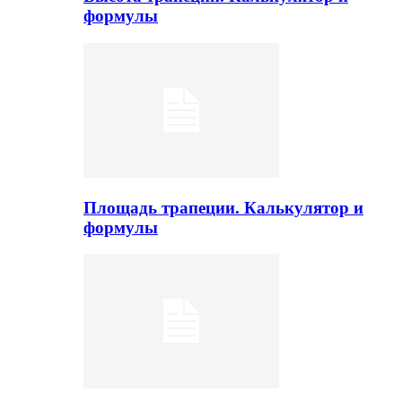
формулы
Площадь трапеции. Калькулятор и
формулы