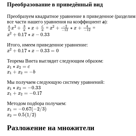
Преобразование в приведённый вид
Преобразуем квадратное уравнение в приведенное (разделим
все части нашего уравнения на коэффициент
a
):
a
a
x
2
+
b
a
∗
x
+
c
a
x
−
2
2
+
−
12
∗
x
+
4
−
12
=
=
x
2
+
0.17
∗
x
−
0.33
Итого, имеем приведенное уравнение:
x
2
+
0.17
∗
x
−
0.33
=
0
Теорема Виета выглядит следующим образом:
x
1
∗
x
2
=
c
x
1
+
x
2
=
−
b
Мы получаем следующую систему уравнений:
x
1
∗
x
2
=
−
0.33
x
1
+
x
2
=
−
0.17
Методом подбора получаем:
x
1
=
−
0.67
(
−
2
/
3
)
x
2
=
0.5
(
1
/
2
)
Разложение на множители