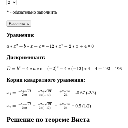
* - обязательно заполнить
Рассчитать
Уравнение:
a
∗
x
2
+
b
∗
x
+
c
−
12
∗
x
2
−
2
∗
x
+
4
=
= 0
Дискриминант:
D
=
b
2
−
4
∗
a
∗
c
(
−
2
)
2
−
4
∗
(
−
12
)
∗
4
4
+
192
=
=
= 196
Корни квадратного уравнения:
x
1
=
−
b
+
D
2
∗
a
+
2
+
196
2
∗
+
(
−
2
12
+
14
)
−
24
=
=
= -0.67 (-2/3)
x
2
=
−
b
−
D
2
∗
a
+
2
−
196
2
∗
+
(
−
2
12
−
14
)
−
24
=
=
= 0.5 (1/2)
Решение по теореме Виета