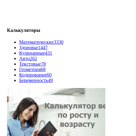
Калькуляторы
Математические
3330
Здоровье
1447
Кулинарные
431
Авто
262
Текстовые
78
Геометрия
68
Кодирование
60
Беременность
49