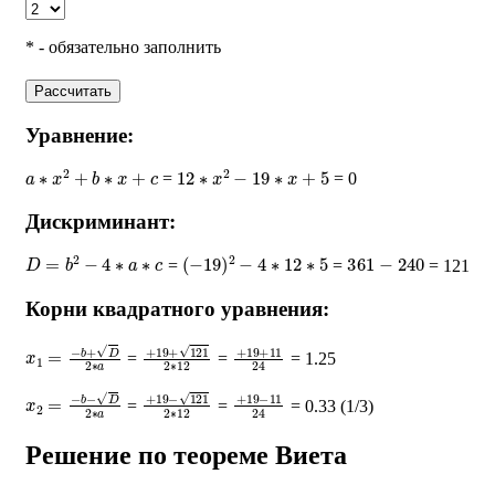
* - обязательно заполнить
Рассчитать
Уравнение:
a
∗
x
2
+
b
∗
x
+
c
12
∗
x
2
−
19
∗
x
+
5
=
= 0
Дискриминант:
D
=
b
2
−
4
∗
a
∗
c
(
−
19
)
2
−
4
∗
12
∗
5
361
−
240
=
=
= 121
Корни квадратного уравнения:
x
1
=
−
b
+
D
2
∗
a
+
19
+
121
2
∗
+
12
19
+
11
24
=
=
= 1.25
x
2
=
−
b
−
D
2
∗
a
+
19
−
121
2
∗
+
12
19
−
11
24
=
=
= 0.33 (1/3)
Решение по теореме Виета