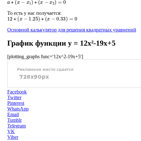
То есть у нас получается:
12
∗
(
x
−
1.25
)
∗
(
x
−
0.33
)
=
0
Основной калькулятор для решения квадратных уравнений
График функции y = 12x²-19x+5
[plotting_graphs func='12x^2-19x+5']
Facebook
Twitter
Pinterest
WhatsApp
Email
Tumblr
Telegram
VK
Viber