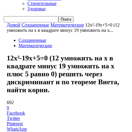
Строительные
Здоровье
Домой
Сохраненные
Математические
12x²-19x+5=0 (12
умножить на x в квадрате минус 19 умножить на x...
Сохраненные
Математические
12x²-19x+5=0 (12 умножить на x в
квадрате минус 19 умножить на x
плюс 5 равно 0) решить через
дискриминант и по теореме Виета,
найти корни.
692
0
Facebook
Twitter
Pinterest
WhatsApp