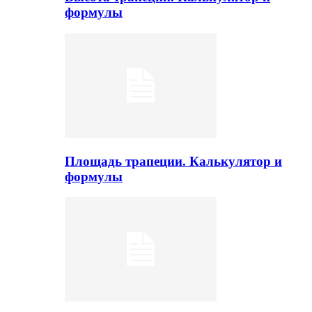
формулы
Площадь трапеции. Калькулятор и
формулы