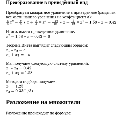
Преобразование в приведённый вид
Преобразуем квадратное уравнение в приведенное (разделим
все части нашего уравнения на коэффициент
a
):
a
a
x
2
+
b
a
∗
x
+
c
a
x
−
2
19
+
12
∗
x
+
5
12
x
2
−
1.58
∗
x
+
0.42
=
=
Итого, имеем приведенное уравнение:
x
2
−
1.58
∗
x
+
0.42
=
0
Теорема Виета выглядит следующим образом:
x
1
∗
x
2
=
c
x
1
+
x
2
=
−
b
Мы получаем следующую систему уравнений:
x
1
∗
x
2
=
0.42
x
1
+
x
2
=
1.58
Методом подбора получаем:
x
1
=
1.25
x
2
=
0.33
(
1
/
3
)
Разложение на множители
Разложение происходит по формуле:
a
∗
(
x
−
x
1
)
∗
(
x
−
x
2
)
=
0