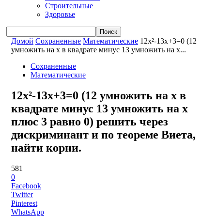
Строительные
Здоровье
Домой
Сохраненные
Математические
12x²-13x+3=0 (12
умножить на x в квадрате минус 13 умножить на x...
Сохраненные
Математические
12x²-13x+3=0 (12 умножить на x в
квадрате минус 13 умножить на x
плюс 3 равно 0) решить через
дискриминант и по теореме Виета,
найти корни.
581
0
Facebook
Twitter
Pinterest
WhatsApp