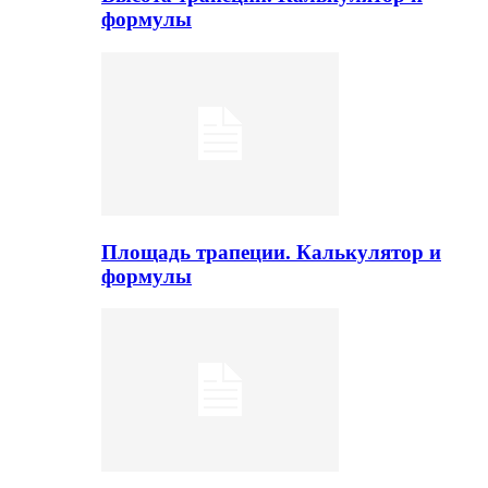
формулы
Площадь трапеции. Калькулятор и
формулы