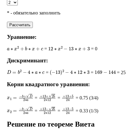
* - обязательно заполнить
Рассчитать
Уравнение:
a
∗
x
2
+
b
∗
x
+
c
12
∗
x
2
−
13
∗
x
+
3
=
= 0
Дискриминант:
D
=
b
2
−
4
∗
a
∗
c
(
−
13
)
2
−
4
∗
12
∗
3
169
−
144
=
=
= 25
Корни квадратного уравнения:
x
1
=
−
b
+
D
2
∗
a
+
13
+
25
2
∗
+
12
13
+
5
24
=
=
= 0.75 (3/4)
x
2
=
−
b
−
D
2
∗
a
+
13
−
25
2
∗
+
12
13
−
5
24
=
=
= 0.33 (1/3)
Решение по теореме Виета