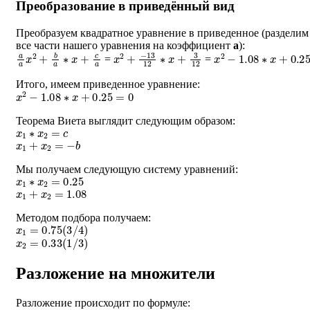
Преобразование в приведённый вид
Преобразуем квадратное уравнение в приведенное (разделим
все части нашего уравнения на коэффициент
a
):
a
a
x
2
+
b
a
∗
x
+
c
a
x
−
2
13
+
12
∗
x
+
3
12
x
2
−
1.08
∗
x
+
0.25
=
=
Итого, имеем приведенное уравнение:
x
2
−
1.08
∗
x
+
0.25
=
0
Теорема Виета выглядит следующим образом:
x
1
∗
x
2
=
c
x
1
+
x
2
=
−
b
Мы получаем следующую систему уравнений:
x
1
∗
x
2
=
0.25
x
1
+
x
2
=
1.08
Методом подбора получаем:
x
1
=
0.75
(
3
/
4
)
x
2
=
0.33
(
1
/
3
)
Разложение на множители
Разложение происходит по формуле:
a
∗
(
x
−
x
1
)
∗
(
x
−
x
2
)
=
0