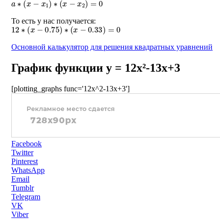
То есть у нас получается:
12
∗
(
x
−
0.75
)
∗
(
x
−
0.33
)
=
0
Основной калькулятор для решения квадратных уравнений
График функции y = 12x²-13x+3
[plotting_graphs func='12x^2-13x+3']
Facebook
Twitter
Pinterest
WhatsApp
Email
Tumblr
Telegram
VK
Viber