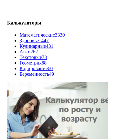
Калькуляторы
Математические
3330
Здоровье
1447
Кулинарные
431
Авто
262
Текстовые
78
Геометрия
68
Кодирование
60
Беременность
49