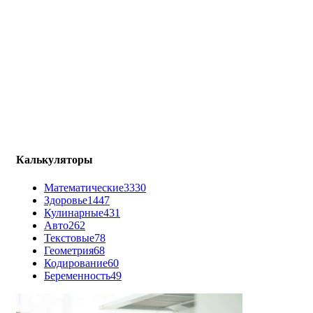
Калькуляторы
Математические
3330
Здоровье
1447
Кулинарные
431
Авто
262
Текстовые
78
Геометрия
68
Кодирование
60
Беременность
49