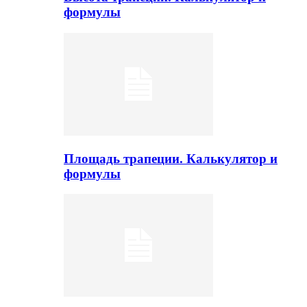
формулы
Площадь трапеции. Калькулятор и
формулы