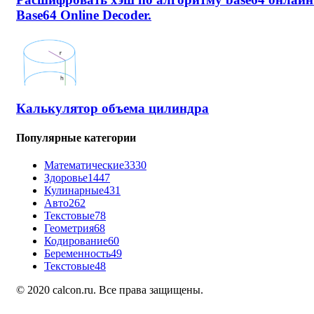
Base64 Online Decoder.
Калькулятор объема цилиндра
Популярные категории
Математические
3330
Здоровье
1447
Кулинарные
431
Авто
262
Текстовые
78
Геометрия
68
Кодирование
60
Беременность
49
Текстовые
48
© 2020 calcon.ru. Все права защищены.