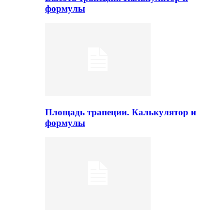
формулы
Площадь трапеции. Калькулятор и
формулы