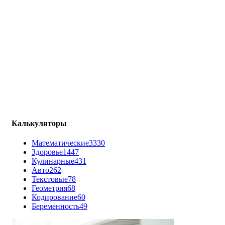
Калькуляторы
Математические
3330
Здоровье
1447
Кулинарные
431
Авто
262
Текстовые
78
Геометрия
68
Кодирование
60
Беременность
49