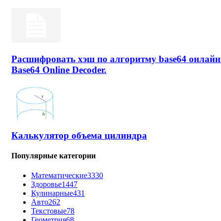
Расшифровать хэш по алгоритму base64 онлайн
Base64 Online Decoder.
Калькулятор объема цилиндра
Популярные категории
Математические
3330
Здоровье
1447
Кулинарные
431
Авто
262
Текстовые
78
Геометрия
68