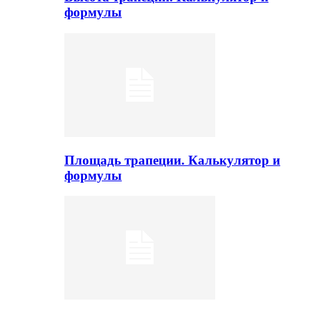
формулы
Площадь трапеции. Калькулятор и
формулы