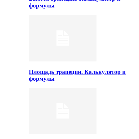
формулы
Площадь трапеции. Калькулятор и
формулы