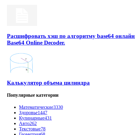
Расшифровать хэш по алгоритму base64 онлайн
Base64 Online Decoder.
Калькулятор объема цилиндра
Популярные категории
Математические
3330
Здоровье
1447
Кулинарные
431
Авто
262
Текстовые
78
Геометрия
68