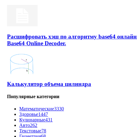
Расшифровать хэш по алгоритму base64 онлайн
Base64 Online Decoder.
Калькулятор объема цилиндра
Популярные категории
Математические
3330
Здоровье
1447
Кулинарные
431
Авто
262
Текстовые
78
Геометрия
68