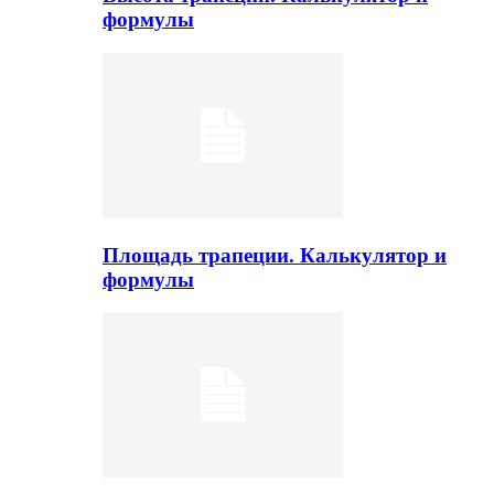
формулы
Площадь трапеции. Калькулятор и
формулы