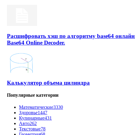
Расшифровать хэш по алгоритму base64 онлайн
Base64 Online Decoder.
Калькулятор объема цилиндра
Популярные категории
Математические
3330
Здоровье
1447
Кулинарные
431
Авто
262
Текстовые
78
Геометрия
68