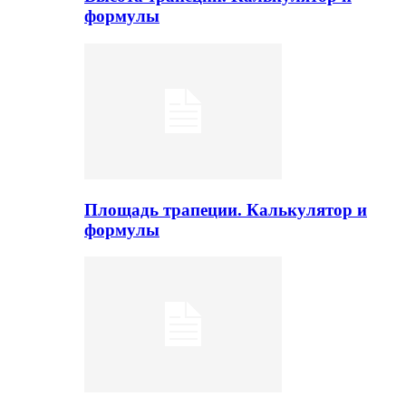
формулы
Площадь трапеции. Калькулятор и
формулы