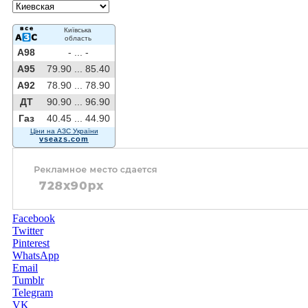
Київська
область
A98
- ...
-
A95
79.90 ...
85.40
A92
78.90 ...
78.90
ДТ
90.90 ...
96.90
Газ
40.45 ...
44.90
Ціни на АЗС України
vseazs.com
Facebook
Twitter
Pinterest
WhatsApp
Email
Tumblr
Telegram
VK