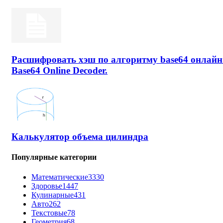
Расшифровать хэш по алгоритму base64 онлайн
Base64 Online Decoder.
Калькулятор объема цилиндра
Популярные категории
Математические
3330
Здоровье
1447
Кулинарные
431
Авто
262
Текстовые
78
Геометрия
68