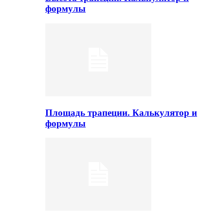
формулы
Площадь трапеции. Калькулятор и
формулы