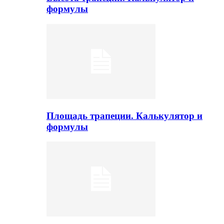
формулы
Площадь трапеции. Калькулятор и
формулы