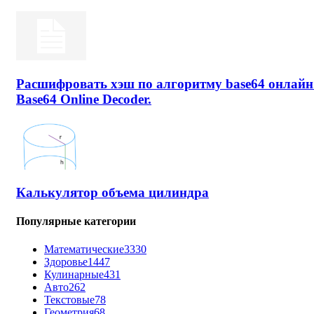
Расшифровать хэш по алгоритму base64 онлайн
Base64 Online Decoder.
Калькулятор объема цилиндра
Популярные категории
Математические
3330
Здоровье
1447
Кулинарные
431
Авто
262
Текстовые
78
Геометрия
68