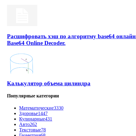
Расшифровать хэш по алгоритму base64 онлайн
Base64 Online Decoder.
Калькулятор объема цилиндра
Популярные категории
Математические
3330
Здоровье
1447
Кулинарные
431
Авто
262
Текстовые
78
Геометрия
68