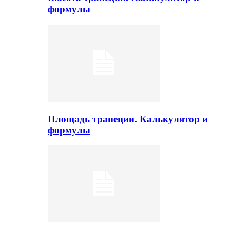
формулы
Площадь трапеции. Калькулятор и
формулы