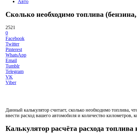
Авто
Сколько необходимо топлива (бензина, 
2521
0
Facebook
Twitter
Pinterest
WhatsApp
Email
Tumblr
Telegram
VK
Viber
Данный калькулятор считает, сколько необходимо топлива, ч
ввести расход вашего автомобиля и количество километров, к
Калькулятор расчёта расхода топлива 