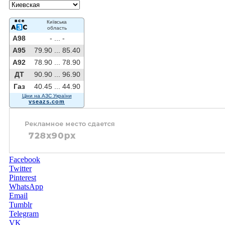
Київська
область
A98
- ...
-
A95
79.90 ...
85.40
A92
78.90 ...
78.90
ДТ
90.90 ...
96.90
Газ
40.45 ...
44.90
Ціни на АЗС України
vseazs.com
Facebook
Twitter
Pinterest
WhatsApp
Email
Tumblr
Telegram
VK