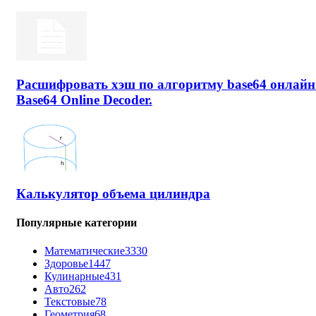
Расшифровать хэш по алгоритму base64 онлайн
Base64 Online Decoder.
Калькулятор объема цилиндра
Популярные категории
Математические
3330
Здоровье
1447
Кулинарные
431
Авто
262
Текстовые
78
Геометрия
68