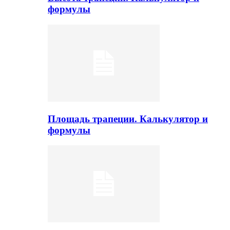
формулы
Площадь трапеции. Калькулятор и
формулы