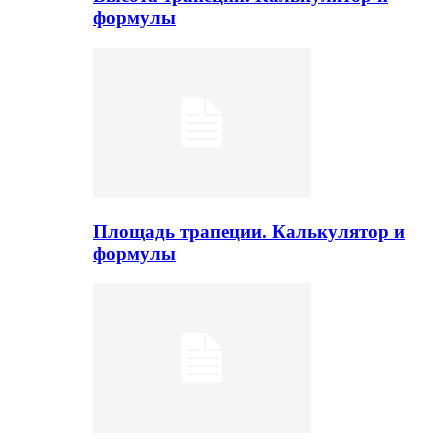
формулы
Площадь трапеции. Калькулятор и
формулы