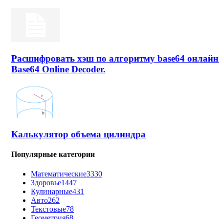
Расшифровать хэш по алгоритму base64 онлайн
Base64 Online Decoder.
Калькулятор объема цилиндра
Популярные категории
Математические
3330
Здоровье
1447
Кулинарные
431
Авто
262
Текстовые
78
Геометрия
68