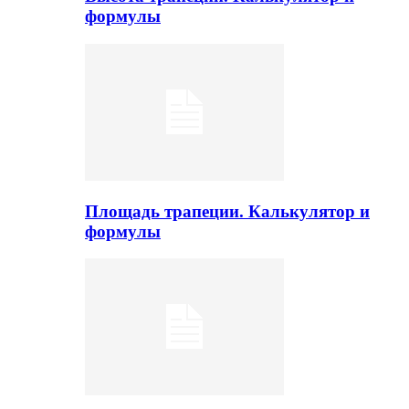
формулы
Площадь трапеции. Калькулятор и
формулы