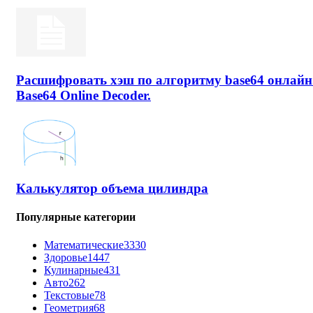
Расшифровать хэш по алгоритму base64 онлайн
Base64 Online Decoder.
Калькулятор объема цилиндра
Популярные категории
Математические
3330
Здоровье
1447
Кулинарные
431
Авто
262
Текстовые
78
Геометрия
68