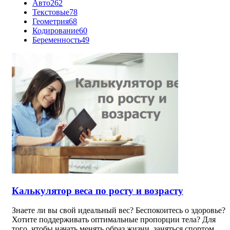
Авто
262
Текстовые
78
Геометрия
68
Кодирование
60
Беременность
49
Калькулятор веса по росту и возрасту
Знаете ли вы свой идеальный вес? Беспокоитесь о здоровье?
Хотите поддерживать оптимальные пропорции тела? Для
того, чтобы начать менять образ жизни, заняться спортом