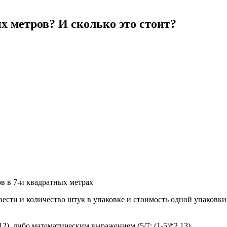
х метров? И сколько это стоит?
в в 7-и квадратных метрах
ести и количество штук в упаковке и стоимость одной упаковки
12), либо математическим выражением (5/7; (1-5)*2.13)