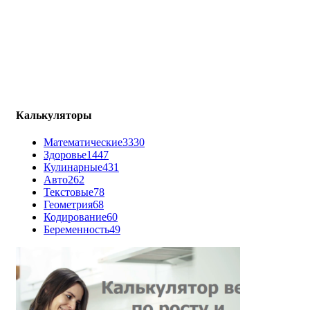
Калькуляторы
Математические
3330
Здоровье
1447
Кулинарные
431
Авто
262
Текстовые
78
Геометрия
68
Кодирование
60
Беременность
49