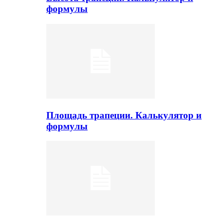
формулы
Площадь трапеции. Калькулятор и
формулы