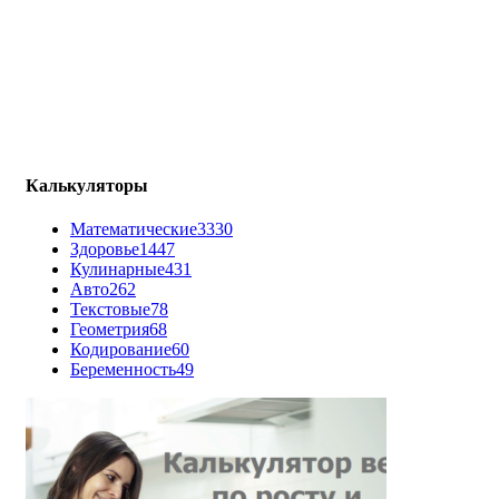
Калькуляторы
Математические
3330
Здоровье
1447
Кулинарные
431
Авто
262
Текстовые
78
Геометрия
68
Кодирование
60
Беременность
49