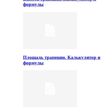
формулы
Площадь трапеции. Калькулятор и
формулы