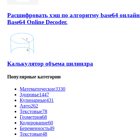
Расшифровать хэш по алгоритму base64 онлайн
Base64 Online Decoder.
Калькулятор объема цилиндра
Популярные категории
Математические
3330
Здоровье
1447
Кулинарные
431
Авто
262
Текстовые
78
Геометрия
68
Кодирование
60
Беременность
49
Текстовые
48