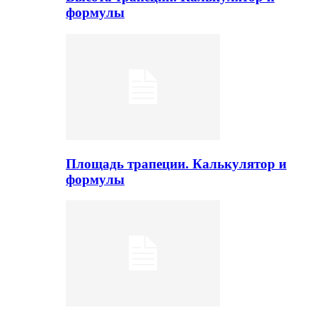
формулы
Площадь трапеции. Калькулятор и
формулы