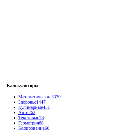
Калькуляторы
Математические
3330
Здоровье
1447
Кулинарные
431
Авто
262
Текстовые
78
Геометрия
68
Кодирование
60