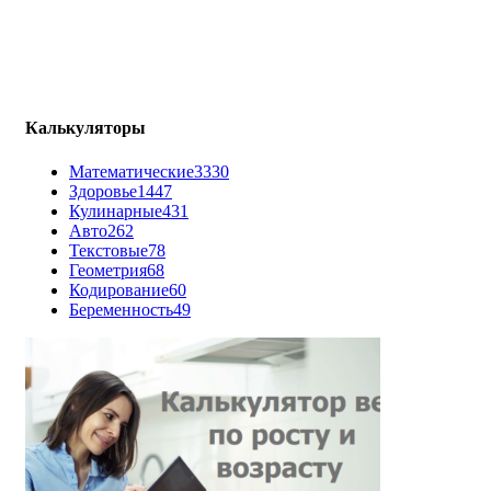
Калькуляторы
Математические
3330
Здоровье
1447
Кулинарные
431
Авто
262
Текстовые
78
Геометрия
68
Кодирование
60
Беременность
49