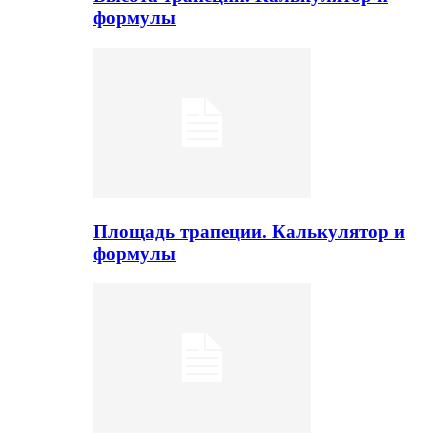
формулы
Площадь трапеции. Калькулятор и
формулы