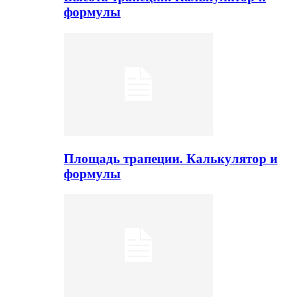
формулы
Площадь трапеции. Калькулятор и
формулы