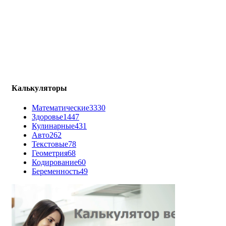
Калькуляторы
Математические
3330
Здоровье
1447
Кулинарные
431
Авто
262
Текстовые
78
Геометрия
68
Кодирование
60
Беременность
49