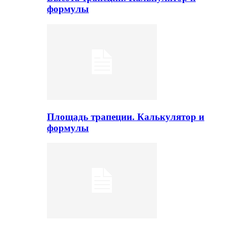
формулы
Площадь трапеции. Калькулятор и
формулы