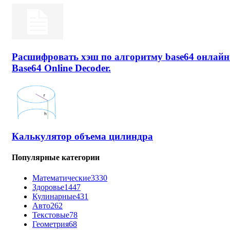
Расшифровать хэш по алгоритму base64 онлайн
Base64 Online Decoder.
Калькулятор объема цилиндра
Популярные категории
Математические
3330
Здоровье
1447
Кулинарные
431
Авто
262
Текстовые
78
Геометрия
68