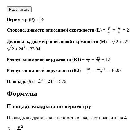
Рассчитать
Периметр (P)
= 96
P
4
96
4
Cторона, диаметр вписанной окружности (L)
=
=
= 2
2
∗
L
2
Диагональ, диаметр описанной окружности (M)
=
2
∗
24
2
= 33.94
L
2
24
2
Радиус вписанной окружности (R1)
=
=
= 12
M
2
33.94
2
Радиус описанной окружности (R2)
=
=
= 16.97
L
2
24
2
Площадь (S)
=
=
= 576
Формулы
Площадь квадрата по периметру
Площадь квадрата равна периметр в квадрате поделить на 4.