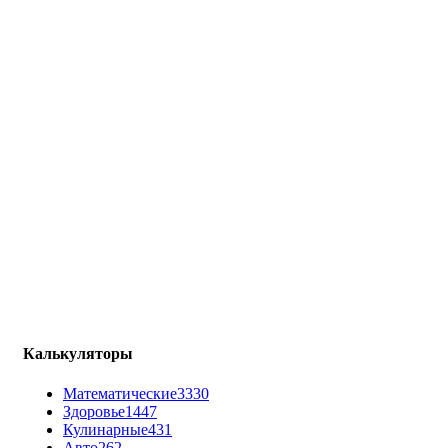
Калькуляторы
Математические
3330
Здоровье
1447
Кулинарные
431
Авто
262