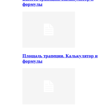
формулы
Площадь трапеции. Калькулятор и
формулы