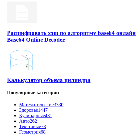
Расшифровать хэш по алгоритму base64 онлайн
Base64 Online Decoder.
Калькулятор объема цилиндра
Популярные категории
Математические
3330
Здоровье
1447
Кулинарные
431
Авто
262
Текстовые
78
Геометрия
68