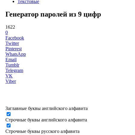
Текстовые
Генератор паролей из 9 цифр
1622
0
Facebook
Twitter
Pinterest
WhatsApp
Email
Tumblr
Telegram
VK
Viber
Заглавные буквы английского алфавита
Строчные буквы английского алфавита
Строчные буквы русского алфавита