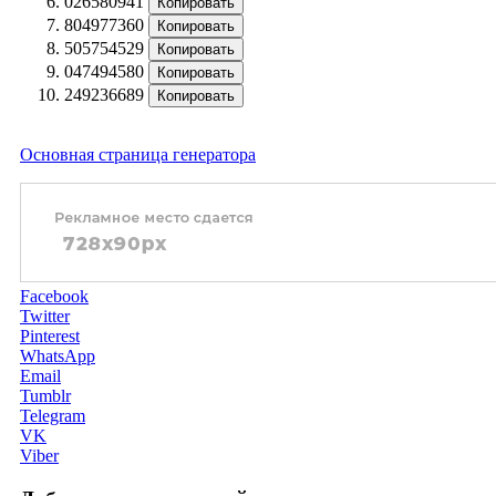
026580941
Копировать
804977360
Копировать
505754529
Копировать
047494580
Копировать
249236689
Копировать
Основная страница генератора
Facebook
Twitter
Pinterest
WhatsApp
Email
Tumblr
Telegram
VK
Viber